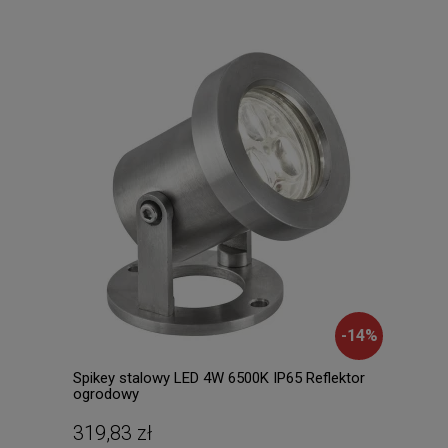
-
14
%
Spikey stalowy LED 4W 6500K IP65 Reflektor
2W E
ogrodowy
319,83 zł
10,