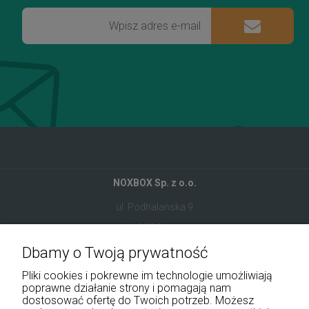
NOXBOX Sp. z o.o.
ul. Podhalańska 9
41-907 Bytom
Dbamy o Twoją prywatność
+48 534 555 344
Pliki cookies i pokrewne im technologie umożliwiają
sklep@noxbox.pl
poprawne działanie strony i pomagają nam
dostosować ofertę do Twoich potrzeb. Możesz