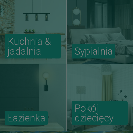
Kuchnia &
jadalnia
Sypialnia
Pokój
Łazienka
dziecięcy