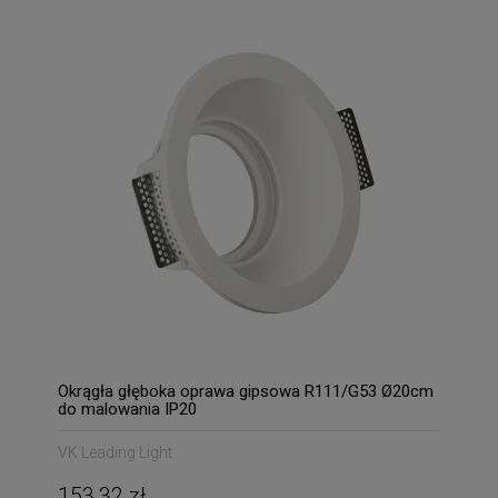
Okrągła głęboka oprawa gipsowa R111/G53 Ø20cm
do malowania IP20
VK Leading Light
153,32 zł