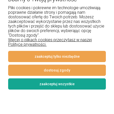
sufitowa podtynkowa kwadratowa
Pliki cookies i pokrewne im technologie umożliwiają
poprawne działanie strony i pomagają nam
Eco Light
dostosować ofertę do Twoich potrzeb. Możesz
zaakceptować wykorzystanie przez nas wszystkich
19,66 zł
tych plików i przejść do sklepu lub dostosować użycie
plików do swoich preferencji, wybierając opcję
"Dostosuj zgody".
DO KOSZYKA
Więcej o plikach cookies przeczytasz w naszej
Polityce prywatności.
zaakceptuj tylko niezbędne
dostosuj zgody
zaakceptuj wszystkie