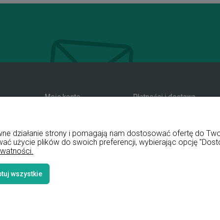
Moje konto
Płatności i dostawa
zwroty
Twoje zamówienia
Formy płatności
nia
Ustawienia konta
Koszty dostawy
rawne działanie strony i pomagają nam dostosować ofertę do T
Przechowalnia
Czas realizacji zamówienia
wać użycie plików do swoich preferencji, wybierając opcję "Dost
ywatności.
tuj wszystkie
Styl graficz