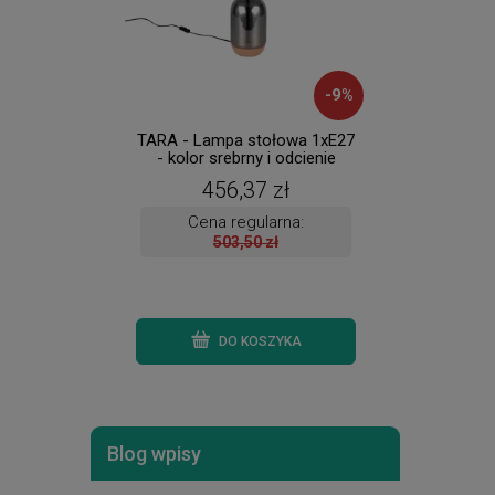
-
9
%
TARA - Lampa stołowa 1xE27
FOME
- kolor srebrny i odcienie
1xE27 
srebra
456,37 zł
Cena regularna:
503,50 zł
DO KOSZYKA
Blog wpisy