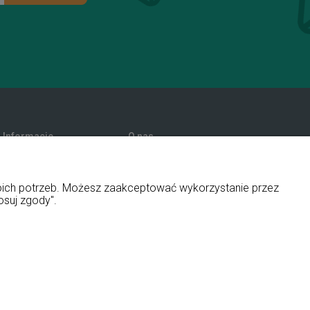
Informacje
O nas
Promocje
Kontakt i dane firmy
Polityka prywatności
Blog
woich potrzeb. Możesz zaakceptować wykorzystanie przez
O firmie
osuj zgody".
ny i aplikacje ShopGadget.pl
Sklep internetowy Shoper Premium