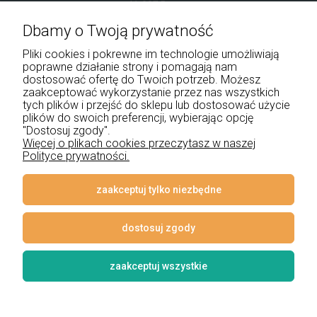
41-907 Bytom
Dbamy o Twoją prywatność
+48 534 555 344
Pliki cookies i pokrewne im technologie umożliwiają
sklep@noxbox.pl
poprawne działanie strony i pomagają nam
dostosować ofertę do Twoich potrzeb. Możesz
zaakceptować wykorzystanie przez nas wszystkich
Pomoc
tych plików i przejść do sklepu lub dostosować użycie
plików do swoich preferencji, wybierając opcję
Moje konto
"Dostosuj zgody".
Więcej o plikach cookies przeczytasz w naszej
Polityce prywatności.
Płatności i dostawa
Informacje
zaakceptuj tylko niezbędne
O nas
dostosuj zgody
zaakceptuj wszystkie
© 2026 www.lampynox.pl | Projekt graficzny artorange studio
Styl graficzny i aplikacje ShopGadget.pl
Sklep internetowy Shoper