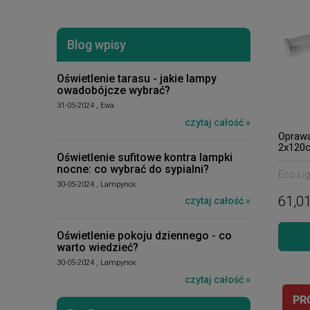
Blog wpisy
Oświetlenie tarasu - jakie lampy
owadobójcze wybrać?
31-05-2024 , Ewa
czytaj całość »
Oprawa
2x120
Oświetlenie sufitowe kontra lampki
nocne: co wybrać do sypialni?
Eco Lig
30-05-2024 , Lampynox
61,01
czytaj całość »
Oświetlenie pokoju dziennego - co
warto wiedzieć?
30-05-2024 , Lampynox
czytaj całość »
PR