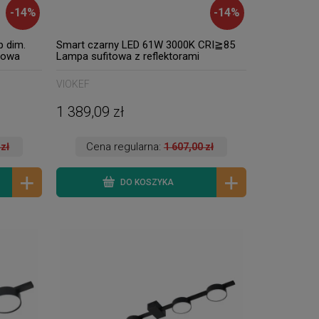
-
14
%
-
14
%
p dim.
Smart czarny LED 61W 3000K CRI≧85
towa
Lampa sufitowa z reflektorami
VIOKEF
1 389,09 zł
Cena regularna:
 zł
1 607,00 zł
DO KOSZYKA