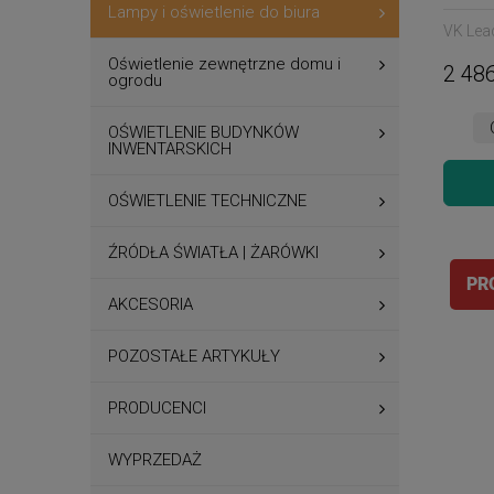
obrot
Lampy i oświetlenie do biura
VK Lead
Oświetlenie zewnętrzne domu i
2 486
ogrodu
OŚWIETLENIE BUDYNKÓW
INWENTARSKICH
OŚWIETLENIE TECHNICZNE
ŹRÓDŁA ŚWIATŁA | ŻARÓWKI
PR
AKCESORIA
POZOSTAŁE ARTYKUŁY
PRODUCENCI
WYPRZEDAŻ