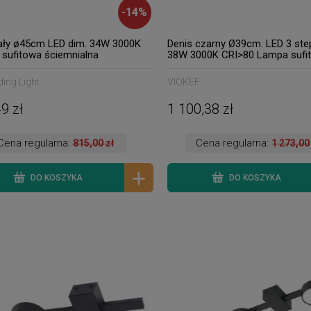
-
14
%
iały ø45cm LED dim. 34W 3000K
Denis czarny Ø39cm. LED 3 ste
sufitowa ściemnialna
38W 3000K CRI>80 Lampa sufi
ściemnialna z reflektorami
ing Light
VIOKEF
9 zł
1 100,38 zł
Cena regularna:
Cena regularna:
815,00 zł
1 273,00
DO KOSZYKA
DO KOSZYKA