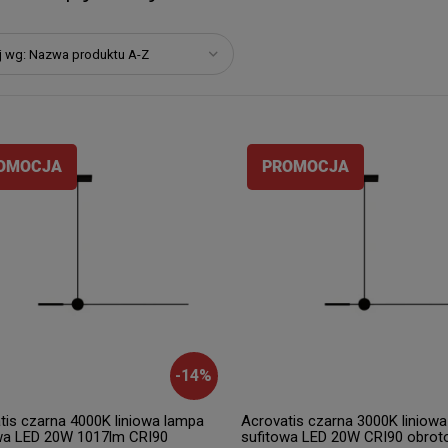
j wg:
Nazwa produktu A-Z
OMOCJA
PROMOCJA
-
14
%
tis czarna 4000K liniowa lampa
Acrovatis czarna 3000K liniow
wa LED 20W 1017lm CRI90
sufitowa LED 20W CRI90 obrot