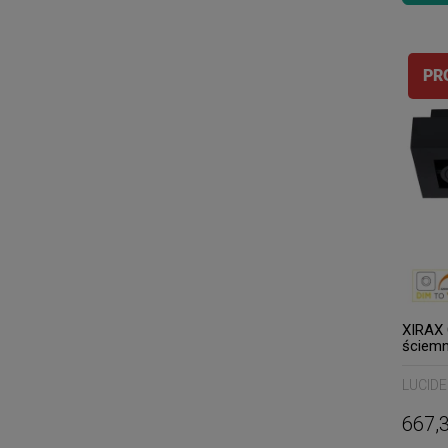
PR
XIRAX 
ściemn
zmien
natynk
LUCIDE
09119/
667,3