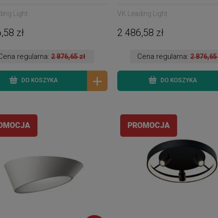
owa 90° 165cm
165cm
ing Light
VK Leading Light
,58 zł
2 486,58 zł
Cena regularna:
Cena regularna:
2 876,65 zł
2 876,65
DO KOSZYKA
DO KOSZYKA
OMOCJA
PROMOCJA