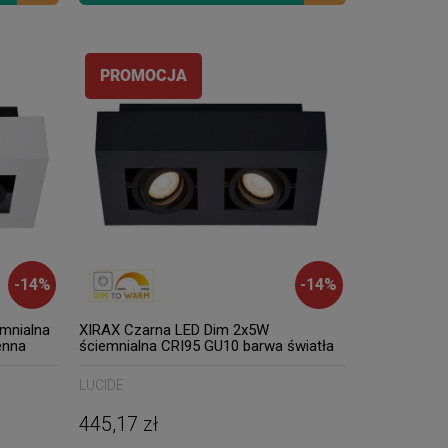
PROMOCJA
-
14
%
-
14
%
mnialna
XIRAX Czarna LED Dim 2x5W
enna
ściemnialna CRI95 GU10 barwa światła
a
zmienna 2200K/3000K Lampa
1
natynkowa regulowana Lucide
LUCIDE
09119/11/30
445,17 zł