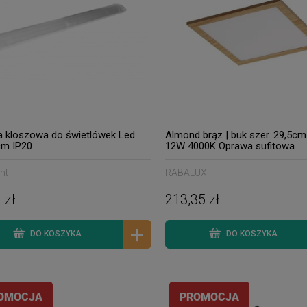
 kloszowa do świetlówek Led
Almond brąz | buk szer. 29,5cm
cm IP20
12W 4000K Oprawa sufitowa
ht
RABALUX
 zł
213,35 zł
DO KOSZYKA
DO KOSZYKA
OMOCJA
PROMOCJA