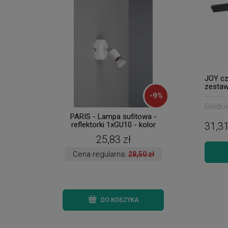
JOY cz
zestaw
-
9
%
Goldlu
PARIS - Lampa sufitowa -
BORAS
31,31
reflektorki 1xGU10 - kolor
sufit
biały
270
25,83 zł
Cena regularna:
28,50 zł
DO KOSZYKA