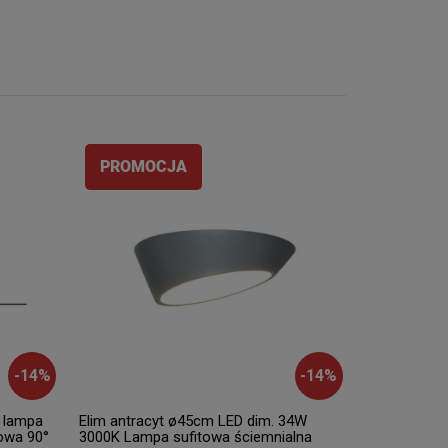
PROMOCJA
-
14
%
-
14
%
a lampa
Elim antracyt ø45cm LED dim. 34W
owa 90°
3000K Lampa sufitowa ściemnialna