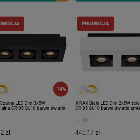
OMOCJA
PROMOCJA
-
14
%
Czarna LED Dim 3x5W
XIRAX Biała LED Dim 2x5W ście
ialna CRI95 GU10 barwa światła
CRI95 GU10 barwa światła zmi
na 2200K/3000K Lampa
2200K/3000K Lampa natynkow
owa regulowana Lucide
regulowana Lucide 09119/11/3
LUCIDE
16/30
2 zł
445,17 zł