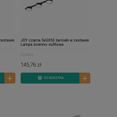
zestawie
JOY czarna 5xGX53 żarówki w zestawie
Lampa ścienno-sufitowa
-
9
%
Goldlux
GRAVITY - Nowoczesna
145,76 zł
lampa sufitowa 1xLED
zintegrowany 2700-6500K -
290,18 zł
kolor biały
DO KOSZYKA
Cena regularna:
320,15 zł
DO KOSZYKA