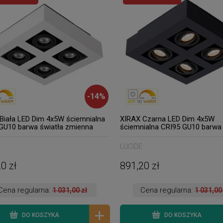
-
14
%
Biała LED Dim 4x5W ściemnialna
XIRAX Czarna LED Dim 4x5W
GU10 barwa światła zmienna
ściemnialna CRI95 GU10 barwa 
/3000K Lampa natynkowa
zmienna 2200K/3000K Lampa
wana Lucide 09119/21/31
natynkowa regulowana Lucide
LUCIDE
09119/21/30
0 zł
891,20 zł
Cena regularna:
Cena regularna:
1 031,00 zł
1 031,00
DO KOSZYKA
DO KOSZYKA