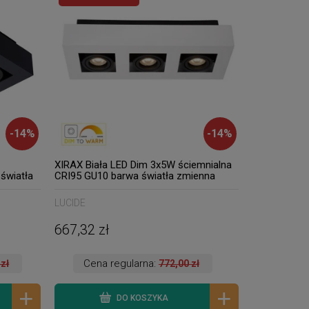
-
14
%
-
14
%
XIRAX Biała LED Dim 3x5W ściemnialna
światła
CRI95 GU10 barwa światła zmienna
2200K/3000K Lampa natynkowa
regulowana Lucide 09119/16/31
LUCIDE
667,32 zł
Cena regularna:
 zł
772,00 zł
DO KOSZYKA