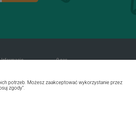
Informacje
O nas
Promocje
Kontakt i dane firmy
Polityka prywatności
Blog
woich potrzeb. Możesz zaakceptować wykorzystanie przez
O firmie
osuj zgody".
ny i aplikacje ShopGadget.pl
Sklep internetowy Shoper Premium