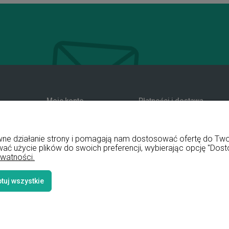
Moje konto
Płatności i dostawa
zwroty
Twoje zamówienia
Formy płatności
nia
Ustawienia konta
Koszty dostawy
rawne działanie strony i pomagają nam dostosować ofertę do T
Przechowalnia
Czas realizacji zamówienia
wać użycie plików do swoich preferencji, wybierając opcję "Dost
ywatności.
tuj wszystkie
Styl graficz