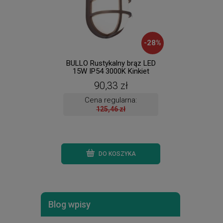
-
28
%
BULLO Rustykalny brąz LED
Lorel
15W IP54 3000K Kinkiet
Lampa
zewnętrzny Lutec
90,33 zł
6383001445 ( dostępne 4 szt.
)
Cena regularna:
125,46 zł
DO KOSZYKA
Blog wpisy