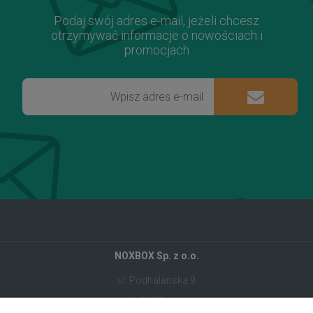
Podaj swój adres e-mail, jeżeli chcesz
otrzymywać informacje o nowościach i
promocjach
NOXBOX Sp. z o.o.
ul. Podhalańska 9
41-907 Bytom