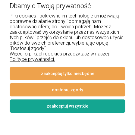
Dbamy o Twoją prywatność
+48 534 555 344
Pliki cookies i pokrewne im technologie umożliwiają
sklep@noxbox.pl
poprawne działanie strony i pomagają nam
dostosować ofertę do Twoich potrzeb. Możesz
zaakceptować wykorzystanie przez nas wszystkich
Pomoc
tych plików i przejść do sklepu lub dostosować użycie
plików do swoich preferencji, wybierając opcję
Moje konto
"Dostosuj zgody".
Więcej o plikach cookies przeczytasz w naszej
Polityce prywatności.
Płatności i dostawa
Informacje
zaakceptuj tylko niezbędne
O nas
dostosuj zgody
zaakceptuj wszystkie
© 2026 www.lampynox.pl | Projekt graficzny artorange studio
Styl graficzny i aplikacje ShopGadget.pl
Sklep internetowy Shoper
Premium