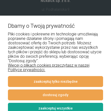
NOXBOX Sp. z o.o.
ul. Podhalańska 9
41-907 Bytom
Dbamy o Twoją prywatność
+48 534 555 344
Pliki cookies i pokrewne im technologie umożliwiają
sklep@noxbox.pl
poprawne działanie strony i pomagają nam
dostosować ofertę do Twoich potrzeb. Możesz
zaakceptować wykorzystanie przez nas wszystkich
Pomoc
tych plików i przejść do sklepu lub dostosować użycie
plików do swoich preferencji, wybierając opcję
Moje konto
"Dostosuj zgody".
Więcej o plikach cookies przeczytasz w naszej
Polityce prywatności.
Płatności i dostawa
Informacje
zaakceptuj tylko niezbędne
O nas
dostosuj zgody
zaakceptuj wszystkie