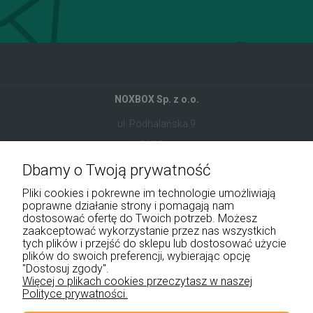
NOXBOX Sp. z o.o.
ul. Podhalańska 9
41-907 Bytom
Dbamy o Twoją prywatność
+48 534 555 344
Pliki cookies i pokrewne im technologie umożliwiają
sklep@noxbox.pl
poprawne działanie strony i pomagają nam
dostosować ofertę do Twoich potrzeb. Możesz
zaakceptować wykorzystanie przez nas wszystkich
Pomoc
tych plików i przejść do sklepu lub dostosować użycie
plików do swoich preferencji, wybierając opcję
Moje konto
"Dostosuj zgody".
Więcej o plikach cookies przeczytasz w naszej
Polityce prywatności.
Płatności i dostawa