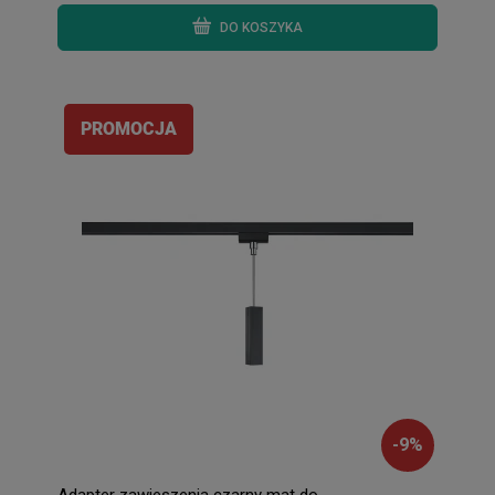
DO KOSZYKA
PROMOCJA
-
9
%
Adapter zawieszenia czarny mat do