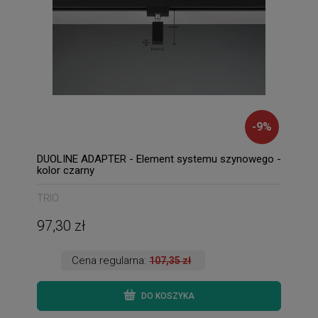
-
9
%
DUOLINE ADAPTER - Element systemu szynowego -
kolor czarny
TRIO
97,30 zł
Cena regularna:
107,35 zł
DO KOSZYKA