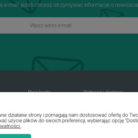
s e-mail, jeżeli chcesz otrzymywać informacje o nowości
Moje konto
Płatności i dostawa
zwroty
Twoje zamówienia
Formy płatności
nia
Ustawienia konta
Koszty dostawy
rawne działanie strony i pomagają nam dostosować ofertę do T
Przechowalnia
Czas realizacji zamówienia
wać użycie plików do swoich preferencji, wybierając opcję "Dost
ywatności.