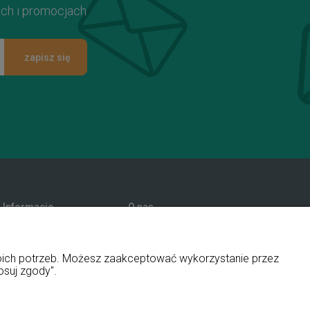
ach i promocjach
zapisz się
Informacje
O nas
Promocje
Kontakt i dane firmy
Polityka prywatności
Blog
woich potrzeb. Możesz zaakceptować wykorzystanie przez
O firmie
osuj zgody".