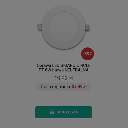
-
39
%
Oprawa LED SIGARO CIRCLE
Anais
PT 6W barwa NEUTRALNA
Lam
KOBI ( dostępne 3 szt. )
5470 (
19,82 zł
Cena regularna:
32,49 zł
DO KOSZYKA