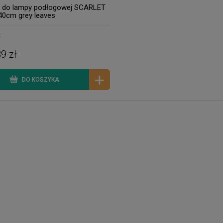
 do lampy podłogowej SCARLET
40cm grey leaves
x
9 zł
DO KOSZYKA