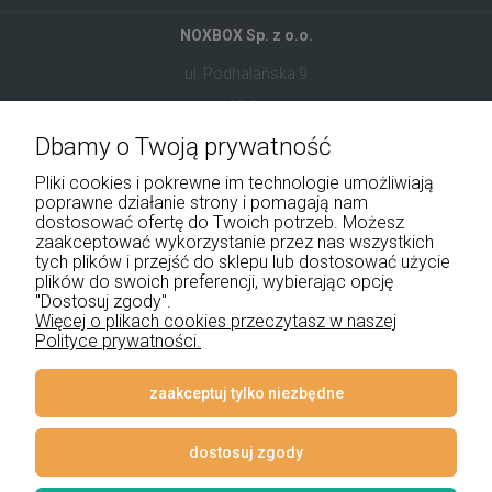
NOXBOX Sp. z o.o.
ul. Podhalańska 9
41-907 Bytom
Dbamy o Twoją prywatność
+48 534 555 344
Pliki cookies i pokrewne im technologie umożliwiają
sklep@noxbox.pl
poprawne działanie strony i pomagają nam
dostosować ofertę do Twoich potrzeb. Możesz
zaakceptować wykorzystanie przez nas wszystkich
Pomoc
tych plików i przejść do sklepu lub dostosować użycie
plików do swoich preferencji, wybierając opcję
"Dostosuj zgody".
Moje konto
Więcej o plikach cookies przeczytasz w naszej
Polityce prywatności.
Płatności i dostawa
Informacje
zaakceptuj tylko niezbędne
O nas
dostosuj zgody