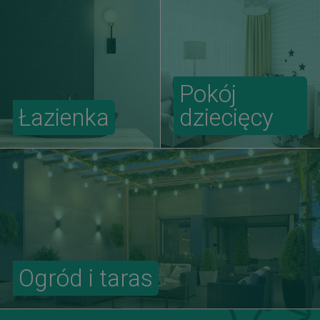
Pokój
Łazienka
dziecięcy
Ogród i taras