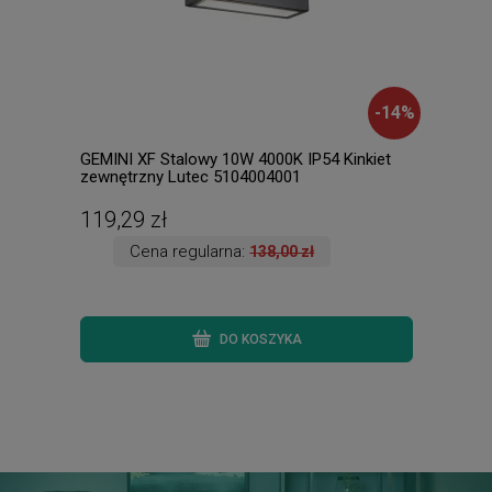
-
14
%
GEMINI XF Stalowy 10W 4000K IP54 Kinkiet
Samb
zewnętrzny Lutec 5104004001
zmie
Trio
119,29 zł
486
Cena regularna:
138,00 zł
DO KOSZYKA