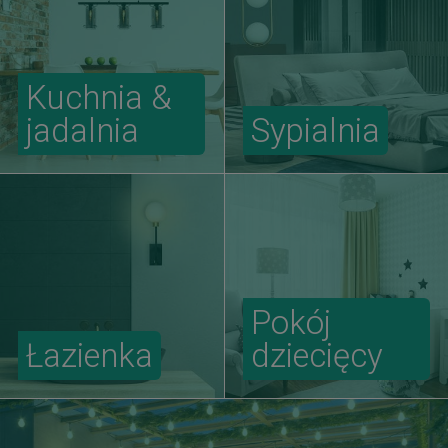
Kuchnia &
jadalnia
Sypialnia
Pokój
Łazienka
dziecięcy