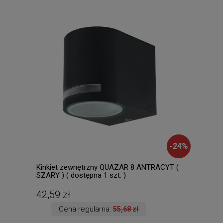
-
24
%
Kinkiet zewnętrzny QUAZAR 8 ANTRACYT (
Anso
SZARY ) ( dostępna 1 szt. )
3000
zmie
Wysy
42,59 zł
74,
Cena regularna:
55,68 zł