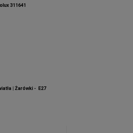
olux 311641
iatła | Żarówki - E27