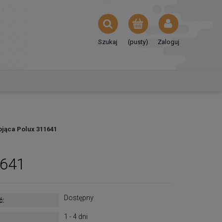
Szukaj
(pusty)
Zaloguj
ojąca Polux 311641
1641
Dostępny
ć:
1 - 4 dni