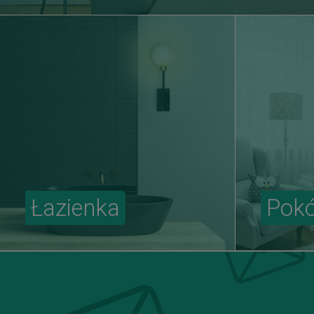
Łazienka
Pokó