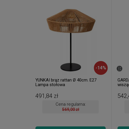
-
14
%
YUNKAI brąz rattan Ø 40cm. E27
GARD
Lampa stołowa
wiszą
wyso
491,84 zł
542,
Cena regularna:
569,00 zł