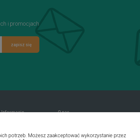
ach i promocjach
zapisz się
Informacje
O nas
Promocje
Kontakt i dane firmy
Polityka prywatności
Blog
woich potrzeb. Możesz zaakceptować wykorzystanie przez