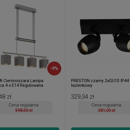
-
9
%
A Ciemnoszara Lampa
PRESTON czarny 2xGU10 IP44
ca 4 x E14 Regulowana
łazienkowy
kość
48 zł
329,34 zł
Cena regularna:
Cena regularna:
598,50 zł
381,00 zł