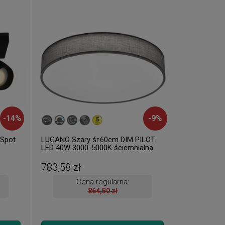
-
14
%
-
9
%
 Spot
LUGANO Szary śr.60cm DIM PILOT
LED 40W 3000-5000K ściemnialna
Lampa sufitowa
783,58 zł
Cena regularna:
864,50 zł