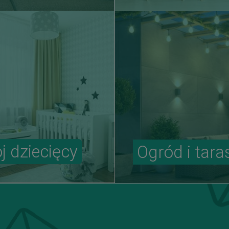
j dziecięcy
Ogród i tara