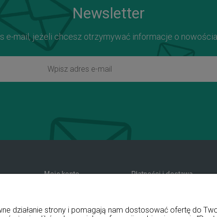
Newsletter
s e-mail, jeżeli chcesz otrzymywać informacje o nowości
Moje konto
Płatności i dostawa
zwroty
Twoje zamówienia
Formy płatności
nia
Ustawienia konta
Koszty dostawy
rawne działanie strony i pomagają nam dostosować ofertę do T