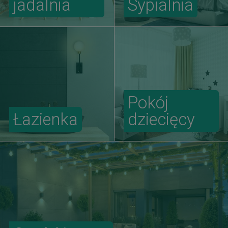
jadalnia
Sypialnia
Pokój
Łazienka
dziecięcy