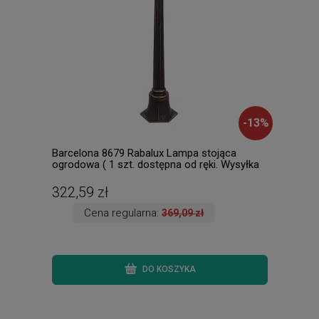
-
13
%
Barcelona 8679 Rabalux Lampa stojąca
Flam
ogrodowa ( 1 szt. dostępna od ręki. Wysyłka
zewn
24 h. )
dost
322,59 zł
41,
Cena regularna:
369,09 zł
DO KOSZYKA