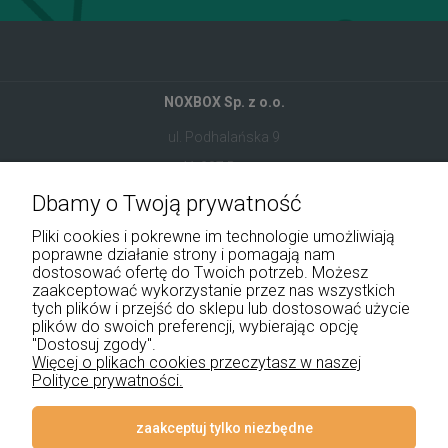
NOXBOX Sp. z o.o.
ul. Podhalańska 9
41-907 Bytom
Dbamy o Twoją prywatność
+48 534 555 344
Pliki cookies i pokrewne im technologie umożliwiają
sklep@noxbox.pl
poprawne działanie strony i pomagają nam
dostosować ofertę do Twoich potrzeb. Możesz
zaakceptować wykorzystanie przez nas wszystkich
Pomoc
tych plików i przejść do sklepu lub dostosować użycie
plików do swoich preferencji, wybierając opcję
Moje konto
"Dostosuj zgody".
Więcej o plikach cookies przeczytasz w naszej
Polityce prywatności.
Płatności i dostawa
Informacje
zaakceptuj tylko niezbędne