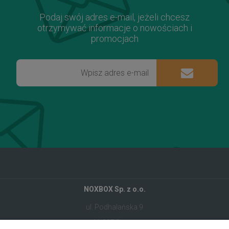
Podaj swój adres e-mail, jeżeli chcesz
otrzymywać informacje o nowościach i
promocjach
NOXBOX Sp. z o.o.
ul. Podhalańska 9
41-907 Bytom