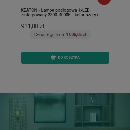
KEATON - Lampa podłogowa 1xLED
HOTE
zintegrowany 2300-4000K - kolor szary i
kolo
odcienie szarości
911,88 zł
489
Cena regularna:
1 006,05 zł
DO KOSZYKA