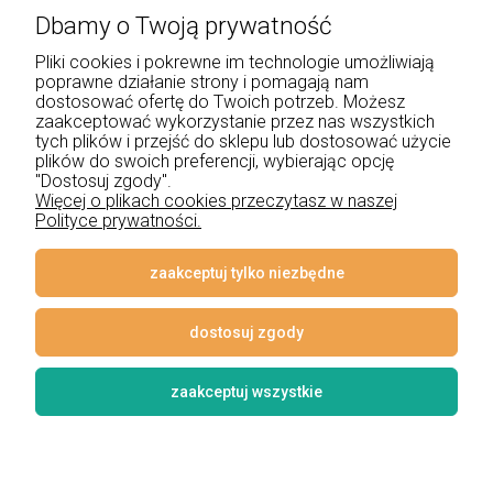
Dbamy o Twoją prywatność
+48 534 555 344
Pliki cookies i pokrewne im technologie umożliwiają
sklep@noxbox.pl
poprawne działanie strony i pomagają nam
dostosować ofertę do Twoich potrzeb. Możesz
zaakceptować wykorzystanie przez nas wszystkich
Pomoc
tych plików i przejść do sklepu lub dostosować użycie
plików do swoich preferencji, wybierając opcję
Moje konto
"Dostosuj zgody".
Więcej o plikach cookies przeczytasz w naszej
Polityce prywatności.
Płatności i dostawa
Informacje
zaakceptuj tylko niezbędne
O nas
dostosuj zgody
zaakceptuj wszystkie
© 2026 www.lampynox.pl | Projekt graficzny artorange studio
Styl graficzny i aplikacje ShopGadget.pl
Sklep internetowy Shoper
Premium