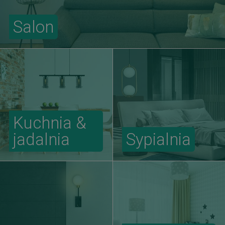
Salon
Kuchnia &
jadalnia
Sypialnia