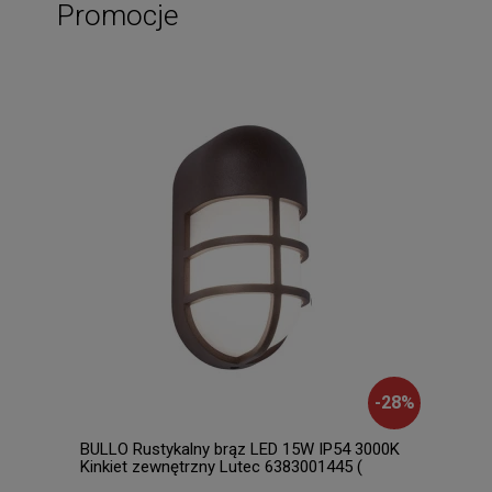
Promocje
-
28
%
BULLO Rustykalny brąz LED 15W IP54 3000K
Lore
Kinkiet zewnętrzny Lutec 6383001445 (
Raba
dostępne 4 szt. )