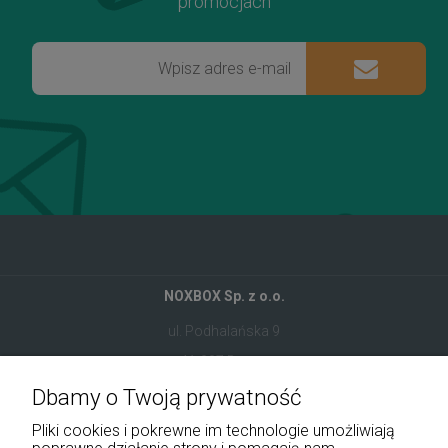
promocjach
NOXBOX Sp. z o.o.
ul. Podhalańska 9
41-907 Bytom
Dbamy o Twoją prywatność
+48 534 555 344
Pliki cookies i pokrewne im technologie umożliwiają
sklep@noxbox.pl