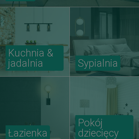
Kuchnia &
jadalnia
Sypialnia
Pokój
Łazienka
dziecięcy