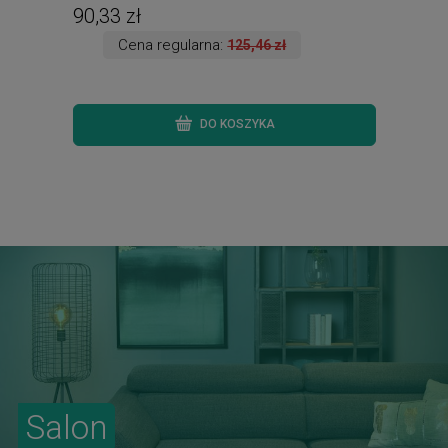
90,33 zł
437
Cena regularna:
125,46 zł
DO KOSZYKA
Salon