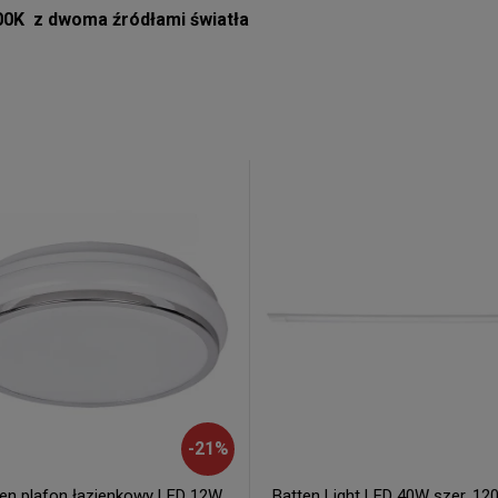
00K z dwoma źródłami światła
-
21
%
ten plafon łazienkowy LED 12W
Batten Light LED 40W szer. 12