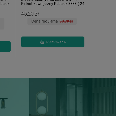
balux
Kinkiet zewnętrzny Rabalux 8833 ( 24
szt. dostępne od ręki. Wysyłka 24 h. )
45,20 zł
Cena regularna:
50,79 zł
DO KOSZYKA