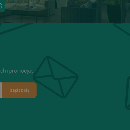
s
ach i promocjach
zapisz się