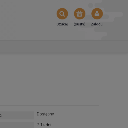
Szukaj
(pusty)
Zaloguj
Dostępny
ć:
7-14 dni