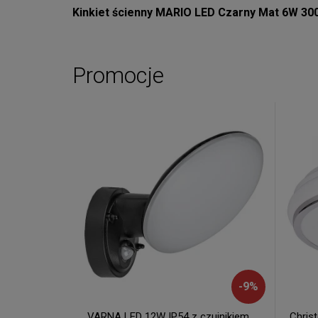
Kinkiet ścienny MARIO LED Czarny Mat 6W 30
Promocje
-
9
%
VARNA LED 12W IP54 z czujnikiem
Chris