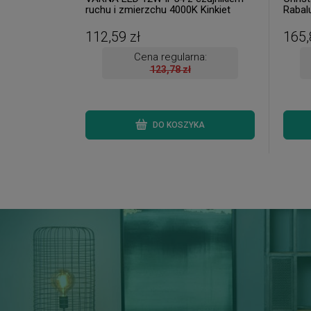
ruchu i zmierzchu 4000K Kinkiet
Rabalu
zewnętrzny ( 2 szt. dostępne od ręki.
Wysyłka 24 h. )
112,59 zł
165,
Cena regularna:
123,78 zł
DO KOSZYKA