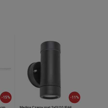
-
15
%
-
11
%
0cm.
Medina Czarny mat 2xGU10 IP44