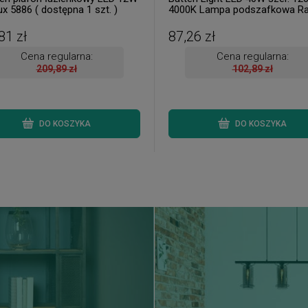
x 5886 ( dostępna 1 szt. )
4000K Lampa podszafkowa Ra
1453 ( 2 szt. dostępne od ręki.
Wysyłka 24 h. )
81 zł
87,26 zł
Cena regularna:
Cena regularna:
209,89 zł
102,89 zł
DO KOSZYKA
DO KOSZYKA