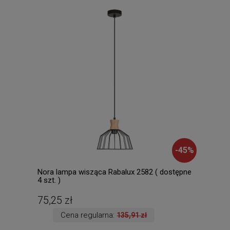
-
45
%
Nora lampa wisząca Rabalux 2582 ( dostępne
Mila
4 szt. )
Lamp
dost
75,25 zł
196
Cena regularna:
135,91 zł