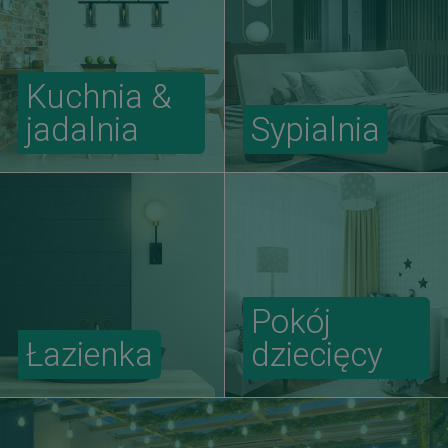
Kuchnia &
jadalnia
Sypialnia
Pokój
Łazienka
dziecięcy