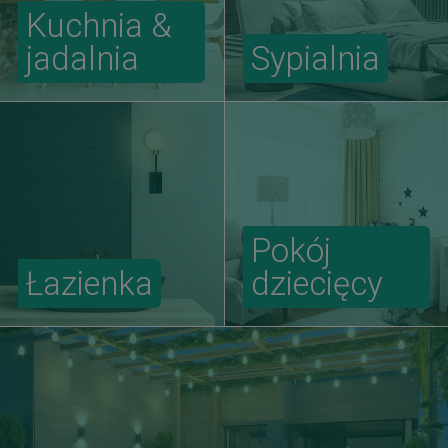
Kuchnia &
jadalnia
Sypialnia
Pokój
Łazienka
dziecięcy