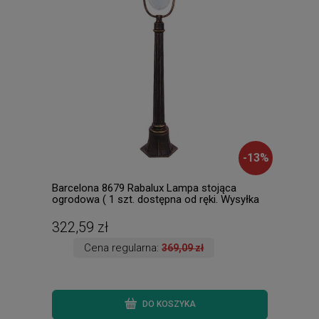
-
13
%
Barcelona 8679 Rabalux Lampa stojąca
Flam
ogrodowa ( 1 szt. dostępna od ręki. Wysyłka
zewn
24 h. )
dost
322,59 zł
41,
Cena regularna:
369,09 zł
DO KOSZYKA