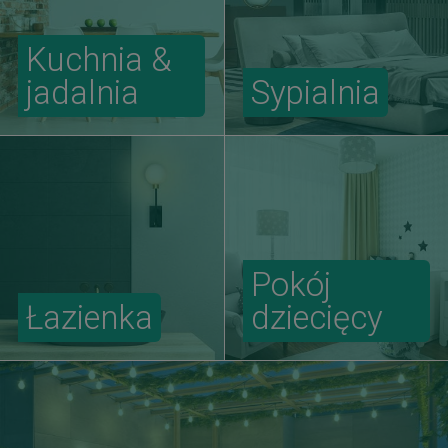
Kuchnia &
jadalnia
Sypialnia
Pokój
Łazienka
dziecięcy