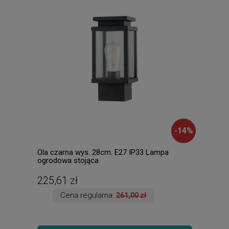
-
14
%
Ola czarna wys. 28cm. E27 IP33 Lampa
Roto
ogrodowa stojąca
225,61 zł
268
Cena regularna:
261,00 zł