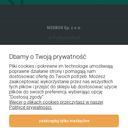
NOXBOX Sp. z o.o.
ul. Podhalańska 9
41-907 Bytom
Dbamy o Twoją prywatność
+48 534 555 344
Pliki cookies i pokrewne im technologie umożliwiają
sklep@noxbox.pl
poprawne działanie strony i pomagają nam
dostosować ofertę do Twoich potrzeb. Możesz
zaakceptować wykorzystanie przez nas wszystkich
Pomoc
tych plików i przejść do sklepu lub dostosować użycie
plików do swoich preferencji, wybierając opcję
Moje konto
"Dostosuj zgody".
Więcej o plikach cookies przeczytasz w naszej
Polityce prywatności.
Płatności i dostawa
Informacje
zaakceptuj tylko niezbędne