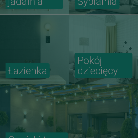
jadalnia
Sypialnia
Pokój
Łazienka
dziecięcy