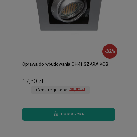
-
32
%
Oprawa do wbudowania OH41 SZARA KOBI
Amad
ście
ręki.
17,50 zł
135
Cena regularna:
25,87 zł
DO KOSZYKA