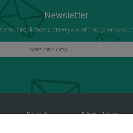
Newsletter
s e-mail, jeżeli chcesz otrzymywać informacje o nowości
Moje konto
Płatności i dostawa
zwroty
Twoje zamówienia
Formy płatności
nia
Ustawienia konta
Koszty dostawy