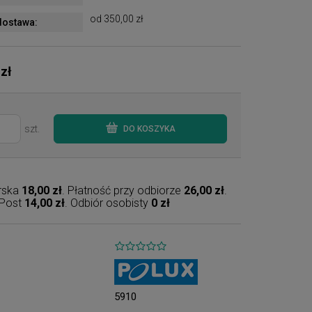
od 350,00 zł
ostawa:
 zł
szt.
DO KOSZYKA
erska
18,00 zł
. Płatność przy odbiorze
26,00 zł
.
nPost
14,00 zł
. Odbiór osobisty
0 zł
5910