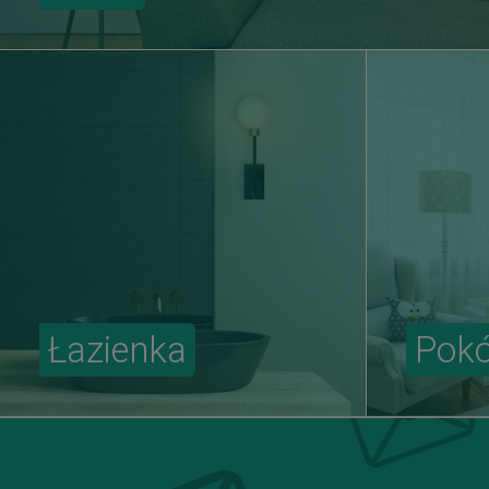
Łazienka
Pokó