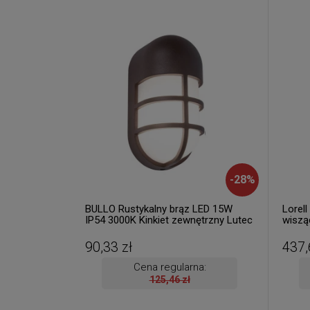
-
28
%
BULLO Rustykalny brąz LED 15W
Lorel
IP54 3000K Kinkiet zewnętrzny Lutec
wiszą
6383001445 ( dostępne 4 szt. )
szt. )
90,33 zł
437,
Cena regularna:
125,46 zł