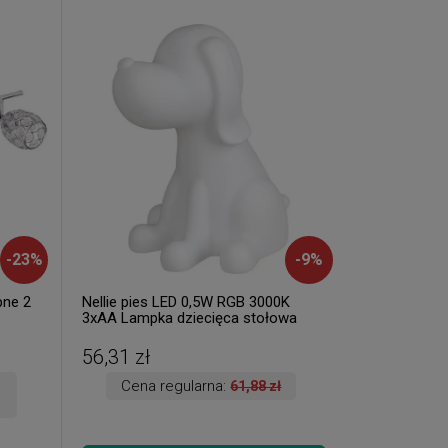
-
23
%
-
9
%
pne 2
Nellie pies LED 0,5W RGB 3000K
3xAA Lampka dziecięca stołowa
dekoracyjna Rabalux 1473 (
dostępna 1 szt. )
56,31 zł
Cena regularna:
61,88 zł