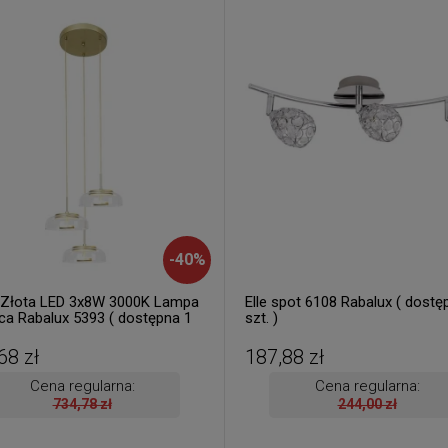
-
40
%
l Złota LED 3x8W 3000K Lampa
Elle spot 6108 Rabalux ( dostę
ca Rabalux 5393 ( dostępna 1
szt. )
68 zł
187,88 zł
Cena regularna:
Cena regularna:
734,78 zł
244,00 zł