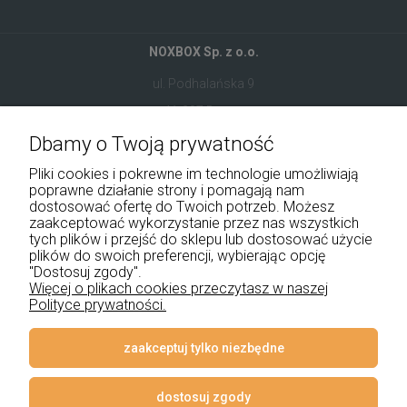
NOXBOX Sp. z o.o.
ul. Podhalańska 9
41-907 Bytom
Dbamy o Twoją prywatność
+48 534 555 344
Pliki cookies i pokrewne im technologie umożliwiają
sklep@noxbox.pl
poprawne działanie strony i pomagają nam
dostosować ofertę do Twoich potrzeb. Możesz
zaakceptować wykorzystanie przez nas wszystkich
Pomoc
tych plików i przejść do sklepu lub dostosować użycie
plików do swoich preferencji, wybierając opcję
Moje konto
"Dostosuj zgody".
Więcej o plikach cookies przeczytasz w naszej
Polityce prywatności.
Płatności i dostawa
Informacje
zaakceptuj tylko niezbędne
O nas
dostosuj zgody