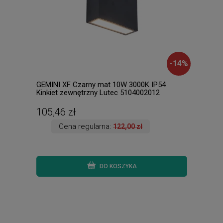
-
14
%
GEMINI XF Czarny mat 10W 3000K IP54
Samb
Kinkiet zewnętrzny Lutec 5104002012
IP44
105,46 zł
291
Cena regularna:
122,00 zł
DO KOSZYKA