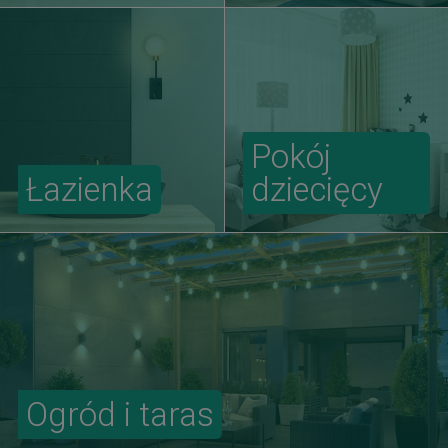
Pokój
Łazienka
dziecięcy
Ogród i taras