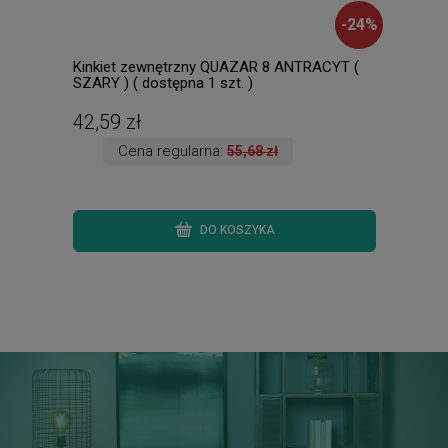
-
24
%
Kinkiet zewnętrzny QUAZAR 8 ANTRACYT (
Anso
SZARY ) ( dostępna 1 szt. )
3000
zmie
Wysy
42,59 zł
74,
Cena regularna:
55,68 zł
DO KOSZYKA