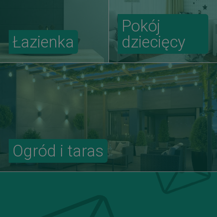
Pokój
Łazienka
dziecięcy
Ogród i taras