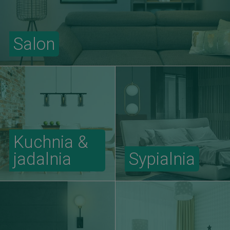
Salon
Kuchnia &
jadalnia
Sypialnia