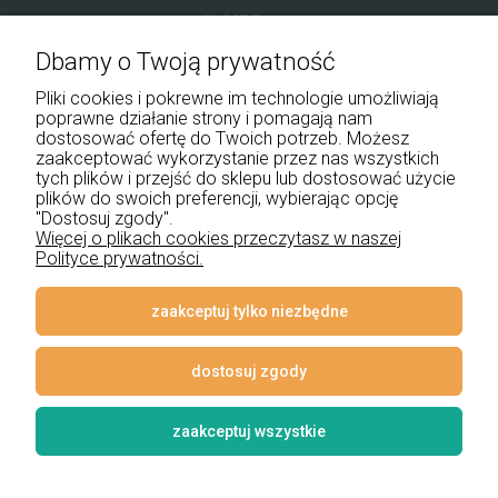
41-907 Bytom
Dbamy o Twoją prywatność
+48 534 555 344
Pliki cookies i pokrewne im technologie umożliwiają
sklep@noxbox.pl
poprawne działanie strony i pomagają nam
dostosować ofertę do Twoich potrzeb. Możesz
zaakceptować wykorzystanie przez nas wszystkich
Pomoc
tych plików i przejść do sklepu lub dostosować użycie
plików do swoich preferencji, wybierając opcję
Moje konto
"Dostosuj zgody".
Więcej o plikach cookies przeczytasz w naszej
Polityce prywatności.
Płatności i dostawa
Informacje
zaakceptuj tylko niezbędne
O nas
dostosuj zgody
zaakceptuj wszystkie
© 2026 www.lampynox.pl | Projekt graficzny artorange studio