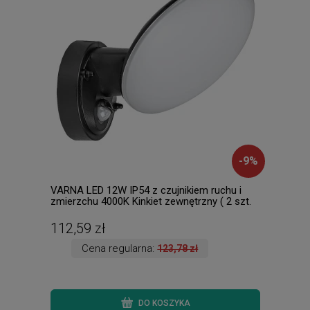
-
9
%
VARNA LED 12W IP54 z czujnikiem ruchu i
Chri
zmierzchu 4000K Kinkiet zewnętrzny ( 2 szt.
5886
dostępne od ręki. Wysyłka 24 h. )
112,59 zł
165
Cena regularna:
123,78 zł
DO KOSZYKA