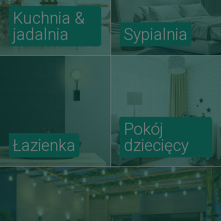
Kuchnia &
jadalnia
Sypialnia
Pokój
Łazienka
dziecięcy