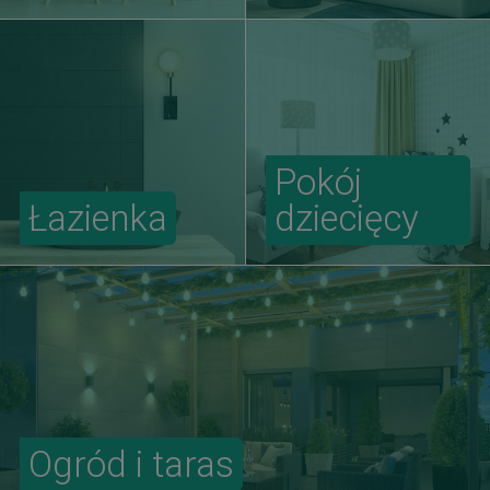
Pokój
Łazienka
dziecięcy
Ogród i taras