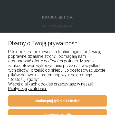
NOXBOX Sp. z o.o.
ul. Podhalańska 9
41-907 Bytom
Dbamy o Twoją prywatność
+48 534 555 344
Pliki cookies i pokrewne im technologie umożliwiają
sklep@noxbox.pl
poprawne działanie strony i pomagają nam
dostosować ofertę do Twoich potrzeb. Możesz
zaakceptować wykorzystanie przez nas wszystkich
Pomoc
tych plików i przejść do sklepu lub dostosować użycie
plików do swoich preferencji, wybierając opcję
Moje konto
"Dostosuj zgody".
Więcej o plikach cookies przeczytasz w naszej
Polityce prywatności.
Płatności i dostawa
Informacje
zaakceptuj tylko niezbędne
O nas
dostosuj zgody