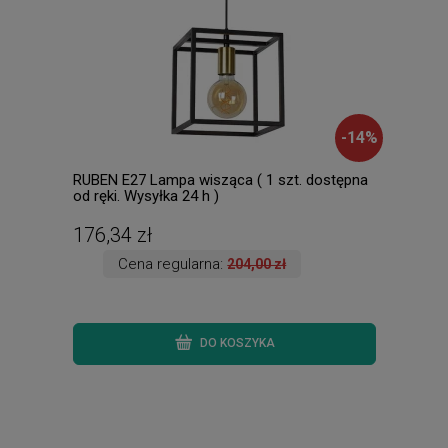
-
14
%
RUBEN E27 Lampa wisząca ( 1 szt. dostępna
NIGE
od ręki. Wysyłka 24 h )
GU1
176,34 zł
178
Cena regularna:
204,00 zł
DO KOSZYKA