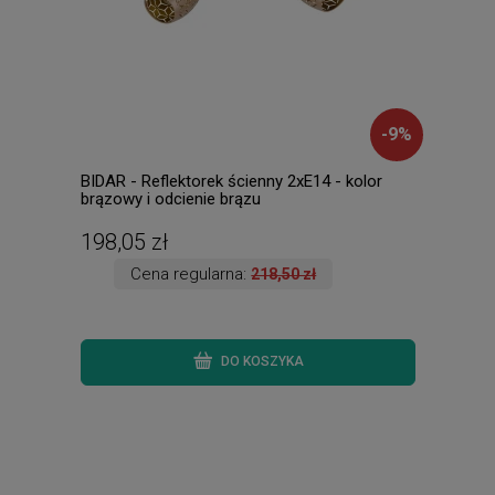
-
9
%
BIDAR - Reflektorek ścienny 2xE14 - kolor
MARS
brązowy i odcienie brązu
1xE1
198,05 zł
45,
Cena regularna:
218,50 zł
DO KOSZYKA