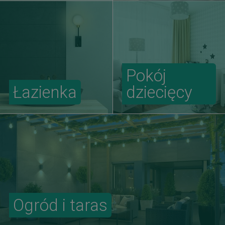
Pokój
Łazienka
dziecięcy
Ogród i taras