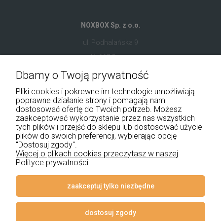
NOXBOX Sp. z o.o.
ul. Podhalańska 9
41-907 Bytom
Dbamy o Twoją prywatność
+48 534 555 344
Pliki cookies i pokrewne im technologie umożliwiają
sklep@noxbox.pl
poprawne działanie strony i pomagają nam
dostosować ofertę do Twoich potrzeb. Możesz
zaakceptować wykorzystanie przez nas wszystkich
Pomoc
tych plików i przejść do sklepu lub dostosować użycie
plików do swoich preferencji, wybierając opcję
Moje konto
"Dostosuj zgody".
Więcej o plikach cookies przeczytasz w naszej
Polityce prywatności.
Płatności i dostawa
Informacje
zaakceptuj tylko niezbędne
O nas
dostosuj zgody