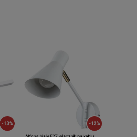
-
13
%
-
12
%
Alfons biały E27 włącznik na kablu