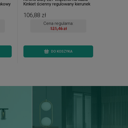
enkowy
Kinkiet ścienny regulowany kierunek
 od
świecenia ( dostępna 1 szt. )
106,88 zł
Cena regularna:
121,46 zł
DO KOSZYKA