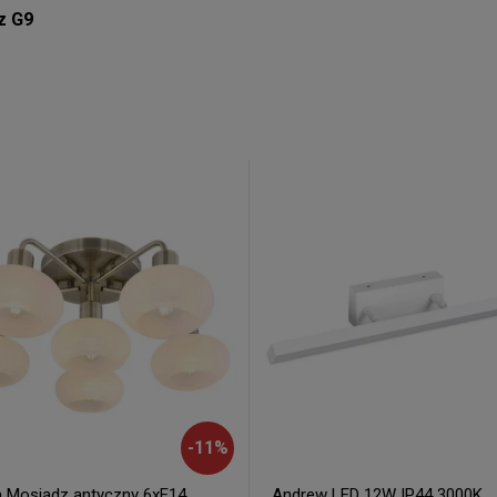
z G9
-
11
%
a Mosiądz antyczny 6xE14
Andrew LED 12W IP44 3000K