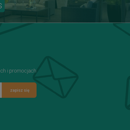
s
ach i promocjach
zapisz się