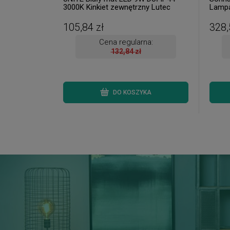
3000K Kinkiet zewnętrzny Lutec
Lampa
5260201030 ( dostępna 1szt. )
szt. d
105,84 zł
328,
Cena regularna:
132,84 zł
DO KOSZYKA