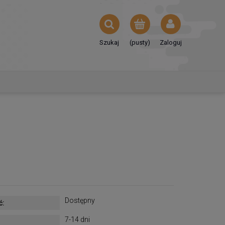
Szukaj
(pusty)
Zaloguj
Dostępny
ć:
7-14 dni