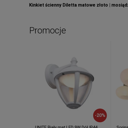
Kinkiet ścienny Diletta matowe złoto | mosiąd
Promocje
-
20
%
UNITE Biały mat LED 9W Dół IP44
Sorin