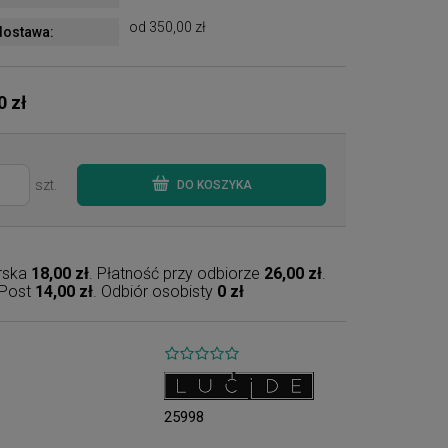
od 350,00 zł
ostawa:
0 zł
szt.
DO KOSZYKA
erska
18,00 zł
. Płatność przy odbiorze
26,00 zł
.
nPost
14,00 zł
. Odbiór osobisty
0 zł
25998