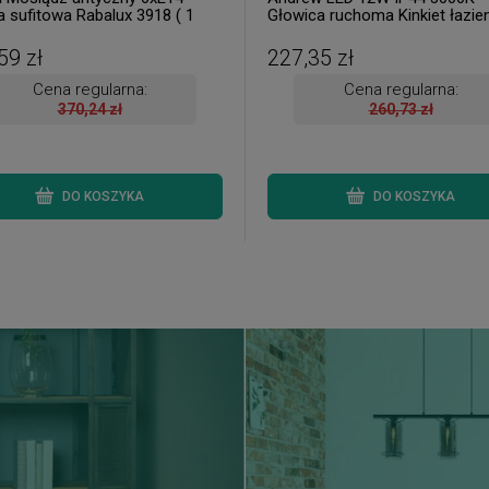
 sufitowa Rabalux 3918 ( 1
Głowica ruchoma Kinkiet łazi
ostępna od ręki. Wysyłka 24 h. )
Rabalux 5782 ( 2 szt. dostępne
ręki. Wysyłka 24 h. )
59 zł
227,35 zł
Cena regularna:
Cena regularna:
370,24 zł
260,73 zł
DO KOSZYKA
DO KOSZYKA