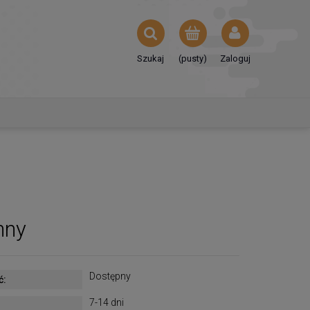
Szukaj
(pusty)
Zaloguj
nny
Dostępny
ć:
7-14 dni