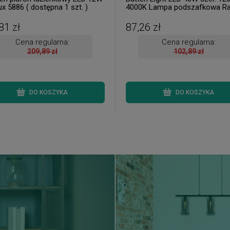
x 5886 ( dostępna 1 szt. )
4000K Lampa podszafkowa Ra
1453 ( 2 szt. dostępne od ręki.
Wysyłka 24 h. )
81 zł
87,26 zł
Cena regularna:
Cena regularna:
209,89 zł
102,89 zł
DO KOSZYKA
DO KOSZYKA