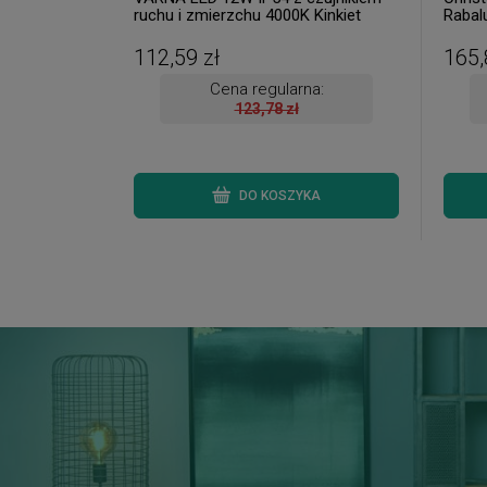
ruchu i zmierzchu 4000K Kinkiet
Rabalu
zewnętrzny ( 2 szt. dostępne od ręki.
Wysyłka 24 h. )
112,59 zł
165,
Cena regularna:
123,78 zł
DO KOSZYKA