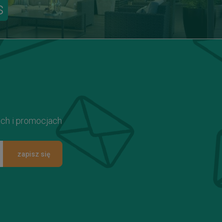
s
ach i promocjach
zapisz się