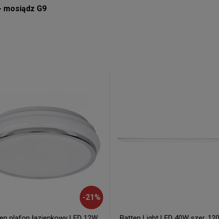
 - mosiądz G9
-
21
%
ten plafon łazienkowy LED 12W
Batten Light LED 40W szer. 12