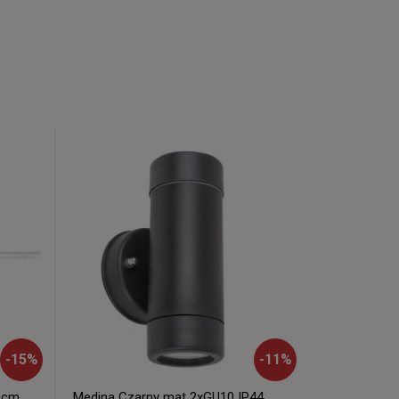
-
15
%
-
11
%
0cm.
Medina Czarny mat 2xGU10 IP44