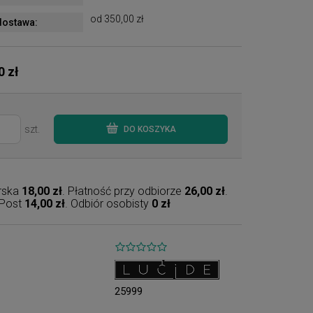
od 350,00 zł
ostawa:
0 zł
szt.
DO KOSZYKA
erska
18,00 zł
. Płatność przy odbiorze
26,00 zł
.
nPost
14,00 zł
. Odbiór osobisty
0 zł
25999