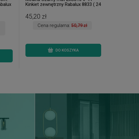
balux
Kinkiet zewnętrzny Rabalux 8833 ( 24
szt. dostępne od ręki. Wysyłka 24 h. )
45,20 zł
Cena regularna:
50,79 zł
DO KOSZYKA