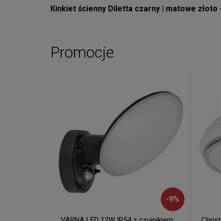
Kinkiet ścienny Diletta czarny | matowe złoto
Promocje
-
9
%
VARNA LED 12W IP54 z czujnikiem
Chris