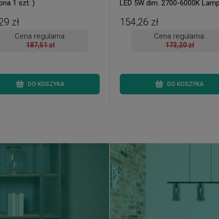
na 1 szt. )
LED 5W dim. 2700-6000K Lam
stołowa ( 1 szt. dostępna od rę
Wysyłka 24 h. )
29 zł
154,26 zł
Cena regularna:
Cena regularna:
187,51 zł
173,20 zł
DO KOSZYKA
DO KOSZYKA