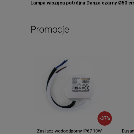
Lampa wisząca potrójna Danza czarny Ø50 cm
Promocje
-
37
%
Zasilacz wodoodporny IP67 10W
Dusan