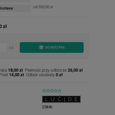
od 350,00 zł
ostawa:
0 zł
szt.
DO KOSZYKA
erska
18,00 zł
. Płatność przy odbiorze
26,00 zł
.
nPost
14,00 zł
. Odbiór osobisty
0 zł
25846