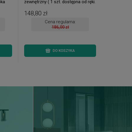
pka
zewnętrzny ( 1 szt. dostępna od ręki.
ki.
Wysyłka 24 h. )
148,80 zł
Cena regularna:
186,00 zł
DO KOSZYKA