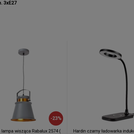
. 3xE27
-
23
%
 lampa wisząca Rabalux 2574 (
Hardin czarny ładowarka induk