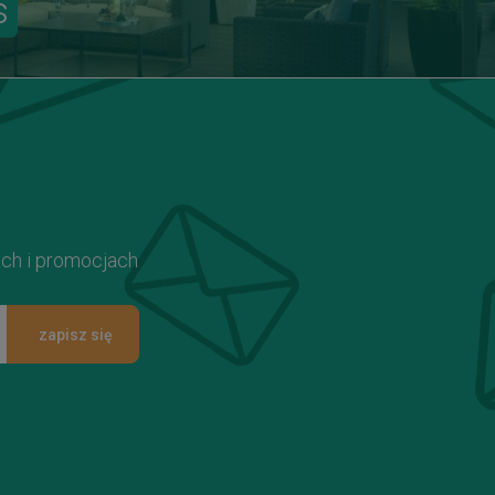
s
ach i promocjach
zapisz się