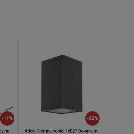
-
11
%
-
20
%
cyjna
Adela Ciemny popiel 1xE27 Downlight