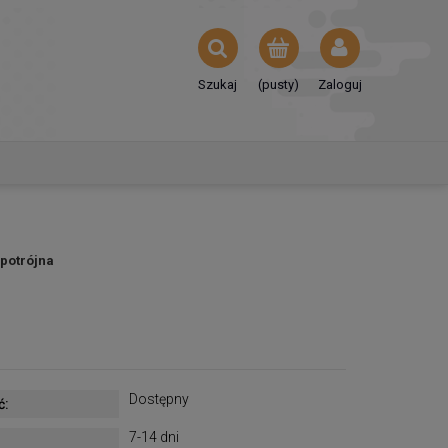
Szukaj
(pusty)
Zaloguj
potrójna
Dostępny
ć:
7-14 dni