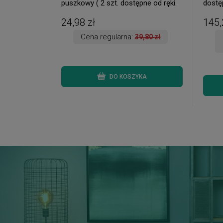
puszkowy ( 2 szt. dostępne od ręki.
dostęp
Wysyłka 24 h. )
24,98 zł
145,
Cena regularna:
39,80 zł
DO KOSZYKA