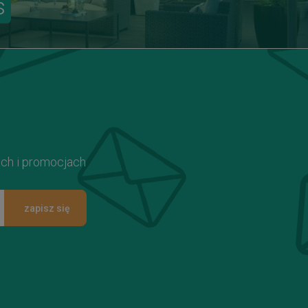
s
ach i promocjach
zapisz się