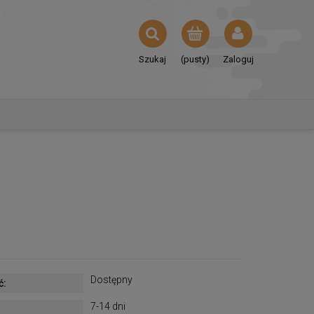
Szukaj
(pusty)
Zaloguj
a
Dostępny
ć:
7-14 dni