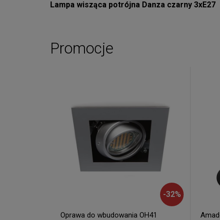
Lampa wisząca potrójna Danza czarny 3xE27
Promocje
-
32
%
Oprawa do wbudowania OH41
Amade