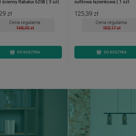
t ścienny Rabalux 6258 ( 3 szt.
sufitowa łazienkowa ( 1 szt.
ne od ręki. Wysyłka 24 h. )
dostępna od ręki. Wysyłka 24 h.
29 zł
125,39 zł
Cena regularna:
Cena regularna:
168,02 zł
150,17 zł
DO KOSZYKA
DO KOSZYKA