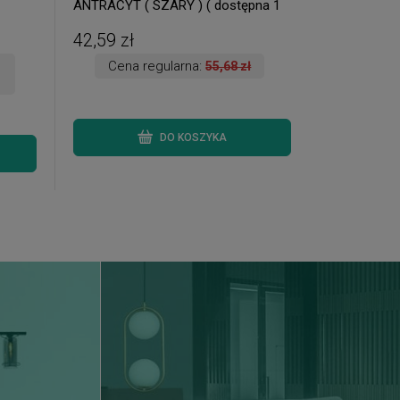
ANTRACYT ( SZARY ) ( dostępna 1
 )
szt. )
42,59 zł
Cena regularna:
55,68 zł
DO KOSZYKA