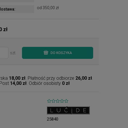
od 350,00 zł
ostawa:
0 zł
szt.
DO KOSZYKA
erska
18,00 zł
. Płatność przy odbiorze
26,00 zł
.
nPost
14,00 zł
. Odbiór osobisty
0 zł
25840