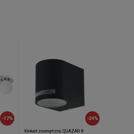
-
17
%
-
24
%
Kinkiet zewnętrzny QUAZAR 8