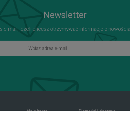
Newsletter
s e-mail, jeżeli chcesz otrzymywać informacje o nowości
Moje konto
Płatności i dostawa
zwroty
Twoje zamówienia
Formy płatności
nia
Ustawienia konta
Koszty dostawy