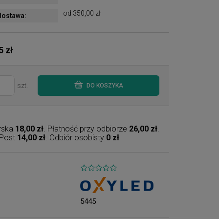
od 350,00 zł
ostawa:
5 zł
szt.
DO KOSZYKA
erska
18,00 zł
. Płatność przy odbiorze
26,00 zł
.
nPost
14,00 zł
. Odbiór osobisty
0 zł
5445