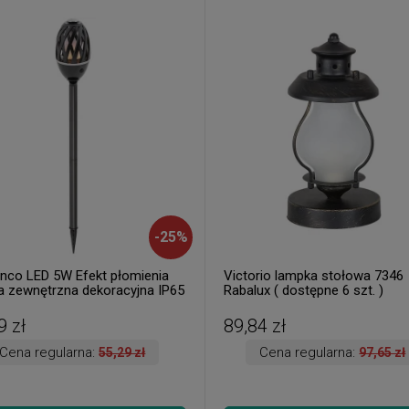
-
25
%
nco LED 5W Efekt płomienia
Victorio lampka stołowa 7346
 zewnętrzna dekoracyjna IP65
Rabalux ( dostępne 6 szt. )
x 8946 ( dostępne 2 szt. )
9 zł
89,84 zł
Cena regularna:
Cena regularna:
55,29 zł
97,65 zł