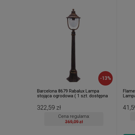
-
13
%
Barcelona 8679 Rabalux Lampa
Flame
stojąca ogrodowa ( 1 szt. dostępna
Lampa
od ręki. Wysyłka 24 h. )
Rabalu
322,59 zł
41,5
Cena regularna:
369,09 zł