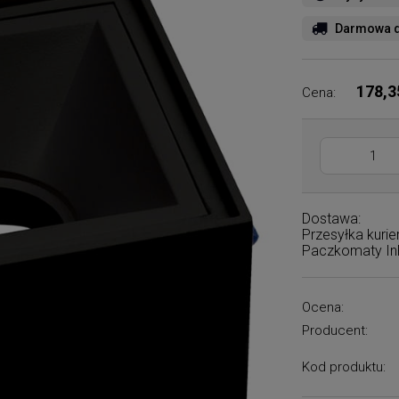
Darmowa d
178,3
Cena:
Dostawa:
Przesyłka kuri
Paczkomaty I
Ocena:
Producent:
Kod produktu: