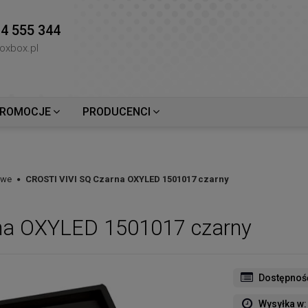
4 555 344
oxbox.pl
ROMOCJE
PRODUCENCI
owe
CROSTI VIVI SQ Czarna OXYLED 1501017 czarny
na OXYLED 1501017 czarny
Dostępnoś
Wysyłka w: