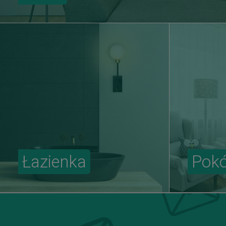
Łazienka
Pokó