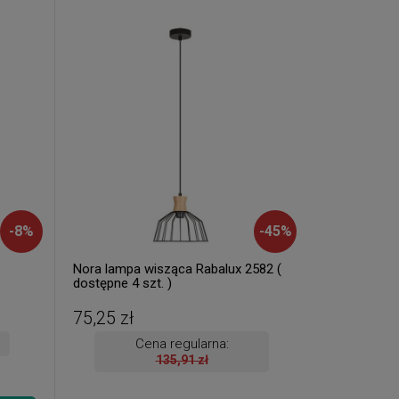
-
8
%
-
45
%
Nora lampa wisząca Rabalux 2582 (
dostępne 4 szt. )
75,25 zł
Cena regularna:
135,91 zł