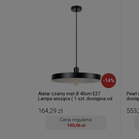
-
14
%
Alatar czarny mat Ø 40cm E27
Pearl 
Lampa wisząca ( 1 szt. dostępna od
dostęp
ręki. Wysyłka 24 h. )
164,29 zł
553,
Cena regularna:
190,96 zł