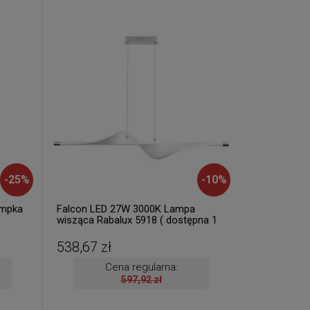
-
25
%
-
10
%
ampka
Falcon LED 27W 3000K Lampa
wisząca Rabalux 5918 ( dostępna 1
od
szt. )
538,67 zł
Cena regularna:
597,92 zł