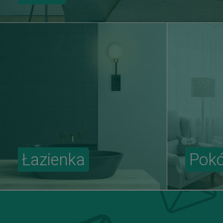
Łazienka
Pokó