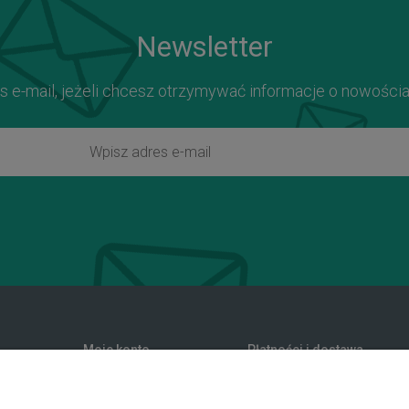
Newsletter
s e-mail, jeżeli chcesz otrzymywać informacje o nowości
Moje konto
Płatności i dostawa
zwroty
Twoje zamówienia
Formy płatności
nia
Ustawienia konta
Koszty dostawy