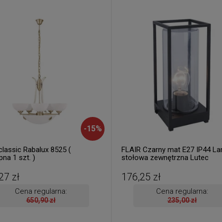
-
15
%
classic Rabalux 8525 (
FLAIR Czarny mat E27 IP44 L
na 1 szt. )
stołowa zewnętrzna Lutec
6588801012 ( 1 szt. dostępna 
ręki. Wysyłka 24 h. )
27 zł
176,25 zł
Cena regularna:
Cena regularna:
650,90 zł
235,00 zł