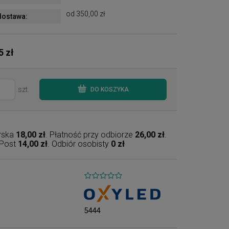
od 350,00 zł
ostawa:
5 zł
szt.
DO KOSZYKA
erska
18,00 zł
. Płatność przy odbiorze
26,00 zł
.
nPost
14,00 zł
. Odbiór osobisty
0 zł
5444