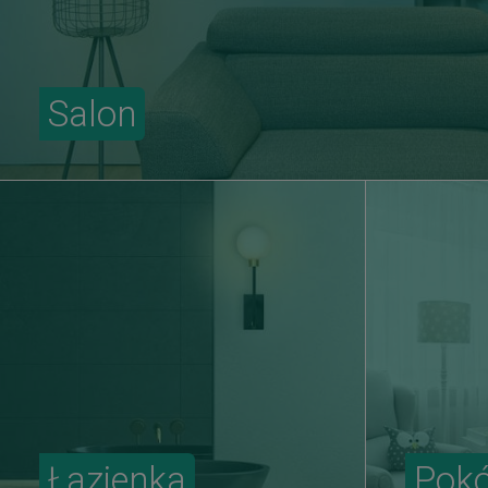
Salon
Łazienka
Pokó