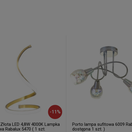
-
11
%
 Złota LED 4,8W 4000K Lampka
Porto lampa sufitowa 6009 Rab
wa Rabalux 5470 ( 1 szt.
dostępna 1 szt. )