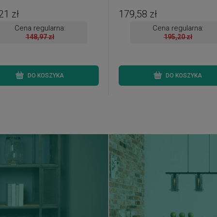
na od ręki. Wysyłka 24 h. )
21 zł
179,58 zł
Cena regularna:
Cena regularna:
148,97 zł
195,20 zł
DO KOSZYKA
DO KOSZYKA