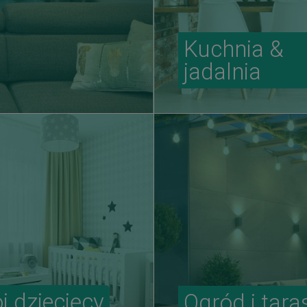
Kuchnia &
jadalnia
j dziecięcy
Ogród i tara