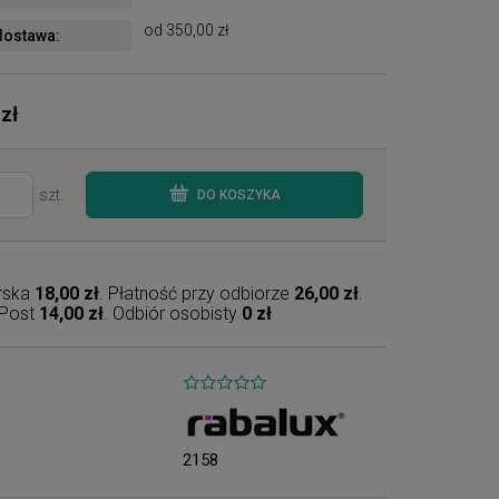
od 350,00 zł
ostawa:
 zł
szt.
DO KOSZYKA
erska
18,00 zł
. Płatność przy odbiorze
26,00 zł
.
nPost
14,00 zł
. Odbiór osobisty
0 zł
2158