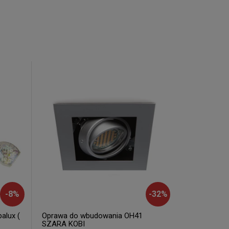
-
8
%
-
32
%
alux (
Oprawa do wbudowania OH41
SZARA KOBI