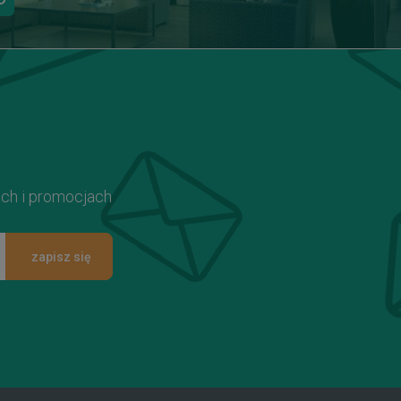
ach i promocjach
zapisz się