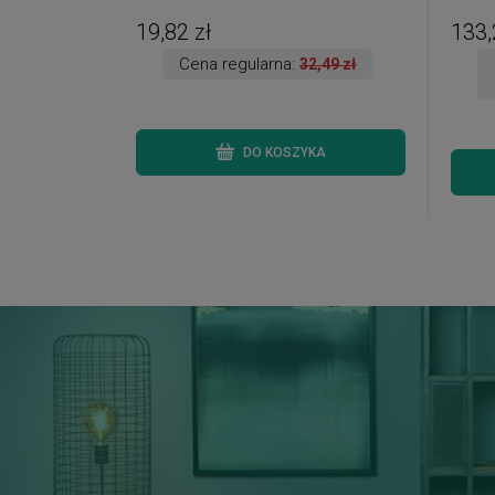
3 szt. )
dostęp
19,82 zł
133,
Cena regularna:
32,49 zł
DO KOSZYKA