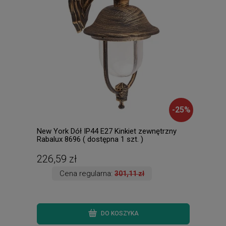
-
25
%
New York Dół IP44 E27 Kinkiet zewnętrzny
Nell
Rabalux 8696 ( dostępna 1 szt. )
3939
226,59 zł
107
Cena regularna:
301,11 zł
DO KOSZYKA