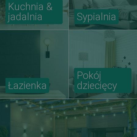
Kuchnia &
jadalnia
Sypialnia
Pokój
Łazienka
dziecięcy