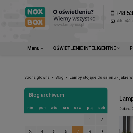
+48 53
sklep@n
Menu
OŚWIETLENIE INTELIGENTNE
P
Strona główna
Blog
Lampy stojące do salonu - jakie 
Blog archiwum
Lamp
nie
pon
wto
śro
czw
pią
sob
Dodano:
1
2
3
4
5
6
7
8
9