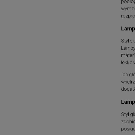
podłog
wyrazi
rozpr
Lamp
Styl s
Lampy 
materi
lekkoś
Ich gł
wnętrz
dodatk
Lampy
Styl g
zdobie
posiad