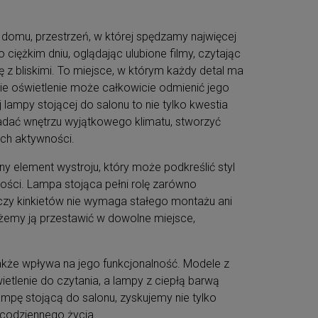
 domu, przestrzeń, w której spędzamy najwięcej
o ciężkim dniu, oglądając ulubione filmy, czytając
ię z bliskimi. To miejsce, w którym każdy detal ma
ie oświetlenie może całkowicie odmienić jego
 lampy stojącej do salonu to nie tylko kwestia
nadać wnętrzu wyjątkowego klimatu, stworzyć
ch aktywności.
ny element wystroju, który może podkreślić styl
ości. Lampa stojąca pełni rolę zarówno
 czy kinkietów nie wymaga stałego montażu ani
żemy ją przestawić w dowolne miejsce,
także wpływa na jego funkcjonalność. Modele z
tlenie do czytania, a lampy z ciepłą barwą
ampę stojącą do salonu, zyskujemy nie tylko
 codziennego życia.