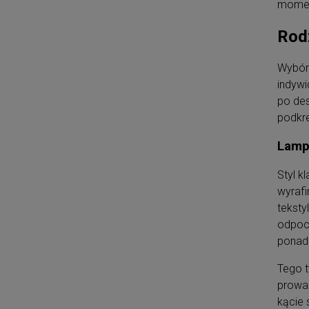
moment
Rodz
Wybór 
indywi
po des
podkre
Lamp
Styl k
wyrafi
teksty
odpocz
ponad
Tego t
prowan
kącie 