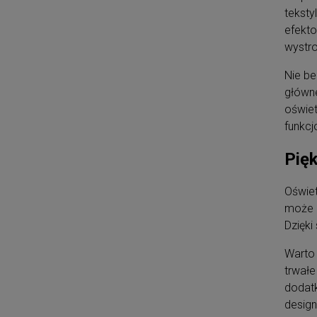
teksty
efekt
wystro
Nie be
główne
oświet
funkcj
Pięk
Oświet
może c
Dzięki
Warto 
trwałe
dodatk
design