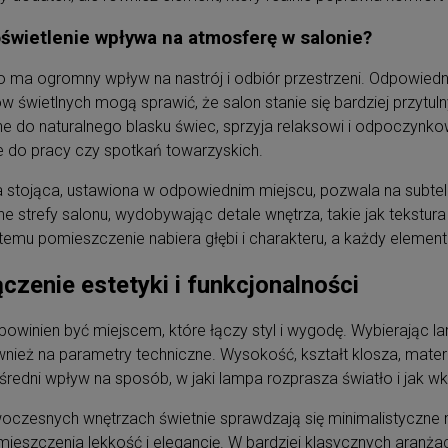
świetlenie wpływa na atmosferę w salonie?
o ma ogromny wpływ na nastrój i odbiór przestrzeni. Odpowiedn
w świetlnych mogą sprawić, że salon stanie się bardziej przytulny
ne do naturalnego blasku świec, sprzyja relaksowi i odpoczynkow
e do pracy czy spotkań towarzyskich.
stojąca, ustawiona w odpowiednim miejscu, pozwala na subtel
e strefy salonu, wydobywając detale wnętrza, takie jak tekstura 
 temu pomieszczenie nabiera głębi i charakteru, a każdy element a
czenie estetyki i funkcjonalności
powinien być miejscem, które łączy styl i wygodę. Wybierając la
wnież na parametry techniczne. Wysokość, kształt klosza, mate
redni wpływ na sposób, w jaki lampa rozprasza światło i jak w
czesnych wnętrzach świetnie sprawdzają się minimalistyczne
ieszczenia lekkość i elegancję. W bardziej klasycznych aran