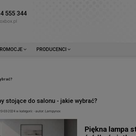
4 555 344
oxbox.pl
ROMOCJE
PRODUCENCI
wybrać?
y stojące do salonu - jakie wybrać?
20-03-2024
w kategorii:
-
autor:
Lampynox
Piękna lampa st