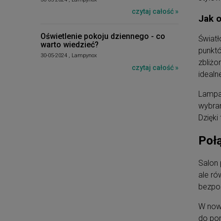
czytaj całość »
Jak o
Oświetlenie pokoju dziennego - co
Światł
warto wiedzieć?
punktó
30-05-2024 , Lampynox
zbliżo
czytaj całość »
idealn
Lampa 
wybran
Dzięki
Połą
Salon 
ale ró
bezpoś
W nowo
do pom