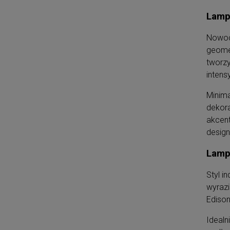
Lamp
Nowocz
geomet
tworzy
intens
Minima
dekora
akcen
design
Lampy
Styl i
wyrazi
Edison
Idealn