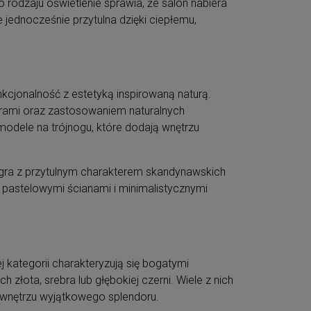
 rodzaju oświetlenie sprawia, że salon nabiera
e jednocześnie przytulna dzięki ciepłemu,
nkcjonalność z estetyką inspirowaną naturą.
lorami oraz zastosowaniem naturalnych
modele na trójnogu, które dodają wnętrzu
ółgra z przytulnym charakterem skandynawskich
 pastelowymi ścianami i minimalistycznymi
ej kategorii charakteryzują się bogatymi
 złota, srebra lub głębokiej czerni. Wiele z nich
c wnętrzu wyjątkowego splendoru.