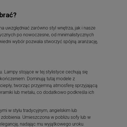
ybrać?
a uwzględniać zarówno styl wnętrza, jak i nasze
asycznych po nowoczesne, od minimalistycznych
powiedni wybór pozwala stworzyć spójną aranżację,
. Lampy stojące w tej stylistyce cechują się
kończeniem. Dominują tutaj modele z
i ciepły, tworząc przyjemną atmosferę sprzyjającą
amiki lub metalu, co dodatkowo podkreśla ich
mi w stylu tradycyjnym, angielskim lub
 zdobienia. Umieszczona w pobliżu sofy lub w
elegancję, nadając mu wyjątkowego uroku.