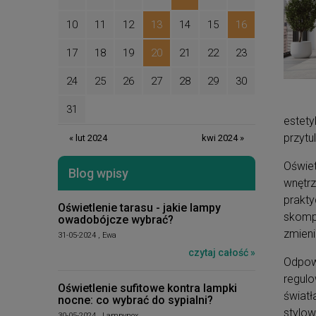
10
11
12
13
14
15
16
17
18
19
20
21
22
23
24
25
26
27
28
29
30
31
estety
przytu
« lut 2024
kwi 2024 »
Oświet
Blog wpisy
wnętrz
prakty
Oświetlenie tarasu - jakie lampy
skompl
owadobójcze wybrać?
zmieni
31-05-2024 , Ewa
czytaj całość »
Odpowi
regulo
Oświetlenie sufitowe kontra lampki
światł
nocne: co wybrać do sypialni?
stylow
30-05-2024 , Lampynox