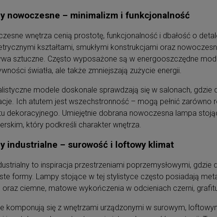
y nowoczesne – minimalizm i funkcjonalność
esne wnętrza cenią prostotę, funkcjonalność i dbałość o detale
rycznymi kształtami, smukłymi konstrukcjami oraz nowoczesnym
wa sztuczne. Często wyposażone są w energooszczędne moduły 
ywności światła, ale także zmniejszają zużycie energii.
listyczne modele doskonale sprawdzają się w salonach, gdzie d
cje. Ich atutem jest wszechstronność – mogą pełnić zarówno ro
tu dekoracyjnego. Umiejętnie dobrana nowoczesna lampa stoj
erskim, który podkreśli charakter wnętrza.
 industrialne – surowość i loftowy klimat
ndustrialny to inspiracja przestrzeniami poprzemysłowymi, gdzie
ste formy. Lampy stojące w tej stylistyce często posiadają meta
 oraz ciemne, matowe wykończenia w odcieniach czerni, grafitu 
ie komponują się z wnętrzami urządzonymi w surowym, loftowym