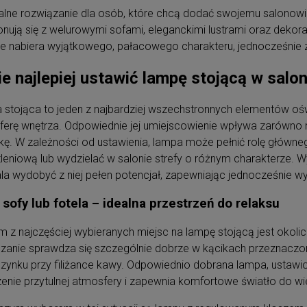
alne rozwiązanie dla osób, które chcą dodać swojemu salonow
ują się z welurowymi sofami, eleganckimi lustrami oraz dekora
e nabiera wyjątkowego, pałacowego charakteru, jednocześnie z
e najlepiej ustawić lampę stojącą w salon
stojąca to jeden z najbardziej wszechstronnych elementów oś
erę wnętrza. Odpowiednie jej umiejscowienie wpływa zarówno na
kę. W zależności od ustawienia, lampa może pełnić rolę główneg
leniową lub wydzielać w salonie strefy o różnym charakterze. 
a wydobyć z niej pełen potencjał, zapewniając jednocześnie wy
sofy lub fotela – idealna przestrzeń do relaksu
 z najczęściej wybieranych miejsc na lampę stojącą jest okoli
zanie sprawdza się szczególnie dobrze w kącikach przeznaczonyc
ynku przy filiżance kawy. Odpowiednio dobrana lampa, ustawio
enie przytulnej atmosfery i zapewnia komfortowe światło do wie