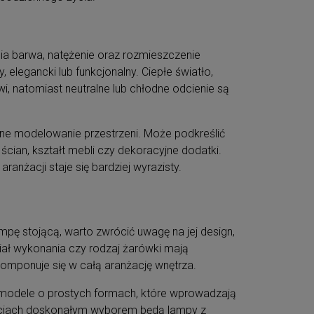
ia barwa, natężenie oraz rozmieszczenie
, elegancki lub funkcjonalny. Ciepłe światło,
i, natomiast neutralne lub chłodne odcienie są
ne modelowanie przestrzeni. Może podkreślić
ścian, kształt mebli czy dekoracyjne dodatki.
ranżacji staje się bardziej wyrazisty.
mpę stojącą, warto zwrócić uwagę na jej design,
riał wykonania czy rodzaj żarówki mają
komponuje się w całą aranżację wnętrza.
 modele o prostych formach, które wprowadzają
żacjach doskonałym wyborem będą lampy z