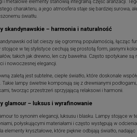
i i metalowe elementy stanowią integralną część aranżacji. Tego
stego charakteru, a jego atmosfera staje się bardziej surowa, al
oszonemu światłu.
y skandynawskie – harmonia i naturalność
kandynawski od lat cieszy się ogromną popularnością, łącząc fu
stojące w tej stylistyce cechują się prostotą form, jasnymi ko
ałów, takich jak drewno, len czy bawełna. Często spotykane są 
ci i nowoczesnej elegancji.
ówną zaletą jest subtelne, ciepłe światło, które doskonale wsp
. Takie lampy świetnie komponują się z drewnianymi podłogami,
ami, tworząc przestrzeń sprzyjającą relaksowi i harmonii.
 glamour – luksus i wyrafinowanie
lamour to synonim elegancji, luksusu i blasku. Lampy stojące w t
niami, połyskującymi materiałami i często występują w odcieniach
a elementy kryształowe, które pięknie odbijają światło, nadają