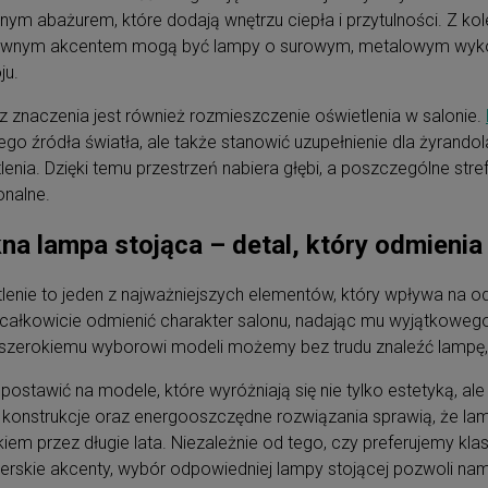
lnym abażurem, które dodają wnętrzu ciepła i przytulności. Z kol
ownym akcentem mogą być lampy o surowym, metalowym wykońc
ju.
z znaczenia jest również rozmieszczenie oświetlenia w salonie.
go źródła światła, ale także stanowić uzupełnienie dla żyrando
lenia. Dzięki temu przestrzeń nabiera głębi, a poszczególne str
onalne.
na lampa stojąca – detal, który odmienia
lenie to jeden z najważniejszych elementów, który wpływa na o
ałkowicie odmienić charakter salonu, nadając mu wyjątkowego ur
 szerokiemu wyborowi modeli możemy bez trudu znaleźć lampę, kt
postawić na modele, które wyróżniają się nie tylko estetyką, ale
 konstrukcje oraz energooszczędne rozwiązania sprawią, że lamp
iem przez długie lata. Niezależnie od tego, czy preferujemy k
erskie akcenty, wybór odpowiedniej lampy stojącej pozwoli nam