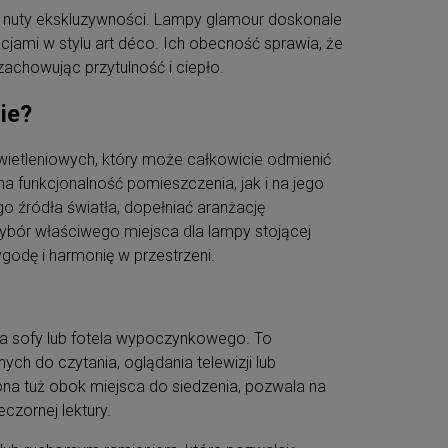
i nuty ekskluzywności. Lampy glamour doskonale
cjami w stylu art déco. Ich obecność sprawia, że
achowując przytulność i ciepło.
ie?
wietleniowych, który może całkowicie odmienić
 funkcjonalność pomieszczenia, jak i na jego
o źródła światła, dopełniać aranżację
Wybór właściwego miejsca dla lampy stojącej
godę i harmonię w przestrzeni.
ca sofy lub fotela wypoczynkowego. To
h do czytania, oglądania telewizji lub
na tuż obok miejsca do siedzenia, pozwala na
czornej lektury.