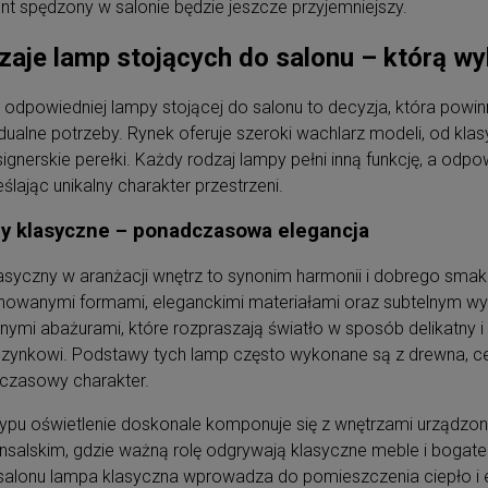
 spędzony w salonie będzie jeszcze przyjemniejszy.
aje lamp stojących do salonu – którą w
odpowiedniej lampy stojącej do salonu to decyzja, która powinn
dualne potrzeby. Rynek oferuje szeroki wachlarz modeli, od kl
ignerskie perełki. Każdy rodzaj lampy pełni inną funkcję, a od
ślając unikalny charakter przestrzeni.
y klasyczne – ponadczasowa elegancja
lasyczny w aranżacji wnętrz to synonim harmonii i dobrego smaku
nowanymi formami, eleganckimi materiałami oraz subtelnym wy
lnymi abażurami, które rozpraszają światło w sposób delikatny 
ynkowi. Podstawy tych lamp często wykonane są z drewna, cer
czasowy charakter.
ypu oświetlenie doskonale komponuje się z wnętrzami urządzony
salskim, gdzie ważną rolę odgrywają klasyczne meble i bogate
salonu lampa klasyczna wprowadza do pomieszczenia ciepło i 