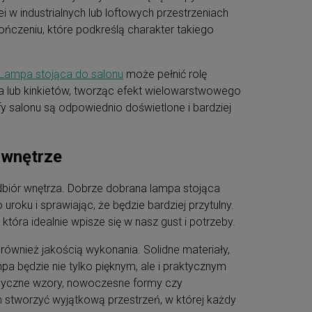
ei w industrialnych lub loftowych przestrzeniach
zeniu, które podkreślą charakter takiego
Lampa stojąca do salonu
może pełnić rolę
la lub kinkietów, tworząc efekt wielowarstwowego
efy salonu są odpowiednio doświetlone i bardziej
 wnętrze
dbiór wnętrza. Dobrze dobrana lampa stojąca
oku i sprawiając, że będzie bardziej przytulny.
óra idealnie wpisze się w nasz gust i potrzeby.
 również jakością wykonania. Solidne materiały,
a będzie nie tylko pięknym, ale i praktycznym
lasyczne wzory, nowoczesne formy czy
 stworzyć wyjątkową przestrzeń, w której każdy