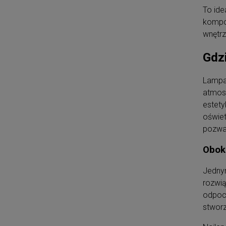
To ide
kompon
wnętrz
Gdzi
Lampa 
atmosf
estety
oświet
pozwal
Obok 
Jednym
rozwią
odpocz
stworz