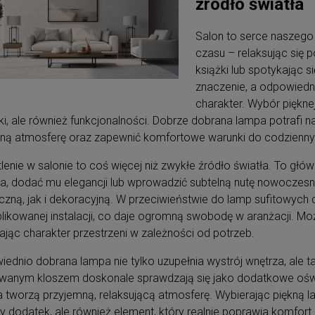
źródło światła
Salon to serce naszego
czasu – relaksując się p
książki lub spotykając s
znaczenie, a odpowiedn
charakter. Wybór pięknej
ki, ale również funkcjonalności. Dobrze dobrana lampa potrafi 
lną atmosferę oraz zapewnić komfortowe warunki do codzienny
lenie w salonie to coś więcej niż zwykłe źródło światła. To głów
a, dodać mu elegancji lub wprowadzić subtelną nutę nowoczesn
czną, jak i dekoracyjną. W przeciwieństwie do lamp sufitowych
ikowanej instalacji, co daje ogromną swobodę w aranżacji. Mo
ając charakter przestrzeni w zależności od potrzeb.
ednio dobrana lampa nie tylko uzupełnia wystrój wnętrza, ale 
wanym kloszem doskonale sprawdzają się jako dodatkowe oświe
a tworzą przyjemną, relaksującą atmosferę. Wybierając piękną l
y dodatek, ale również element, który realnie poprawia komfort