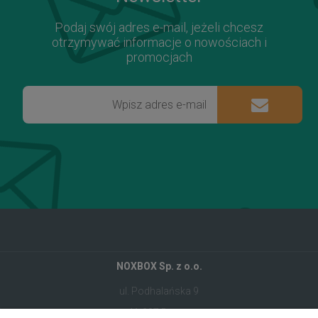
Podaj swój adres e-mail, jeżeli chcesz
otrzymywać informacje o nowościach i
promocjach
NOXBOX Sp. z o.o.
ul. Podhalańska 9
41-907 Bytom