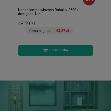
Nedda lampa wisząca Rabalux 3690 (
Palm
dostępna 1szt.)
dost
48,59 zł
111
Cena regularna:
63,87 zł
DO KOSZYKA