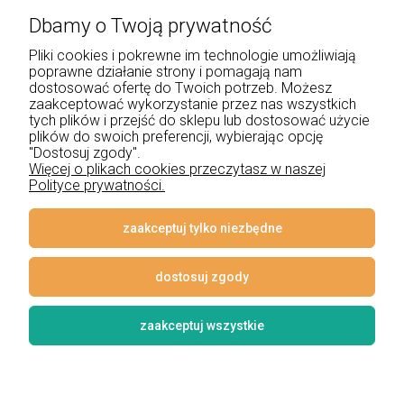
Dbamy o Twoją prywatność
+48 534 555 344
Pliki cookies i pokrewne im technologie umożliwiają
sklep@noxbox.pl
poprawne działanie strony i pomagają nam
dostosować ofertę do Twoich potrzeb. Możesz
zaakceptować wykorzystanie przez nas wszystkich
Pomoc
tych plików i przejść do sklepu lub dostosować użycie
plików do swoich preferencji, wybierając opcję
Moje konto
"Dostosuj zgody".
Więcej o plikach cookies przeczytasz w naszej
Polityce prywatności.
Płatności i dostawa
Informacje
zaakceptuj tylko niezbędne
O nas
dostosuj zgody
zaakceptuj wszystkie
© 2026 www.lampynox.pl | Projekt graficzny artorange studio
Styl graficzny i aplikacje ShopGadget.pl
Sklep internetowy Shoper