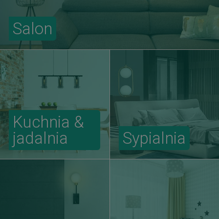
Salon
Kuchnia &
jadalnia
Sypialnia