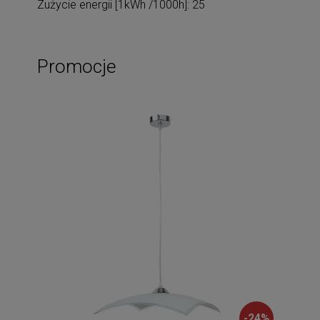
Zużycie energii [1kWh /1000h]: 25
Promocje
-
24
%