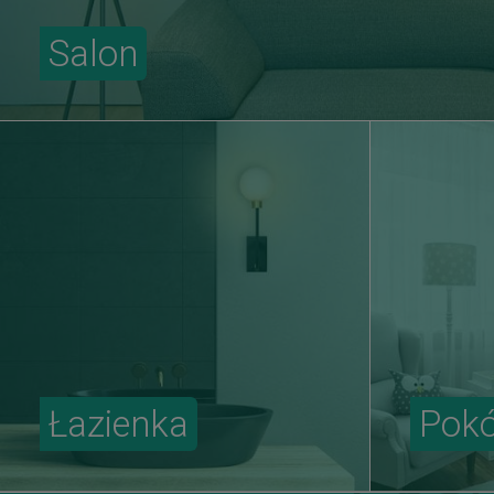
Salon
Łazienka
Pokó