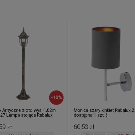
-
10
%
o Antyczne złoto wys. 1,02m
Monica szary kinkiet Rabalux 2
E27 Lampa stojąca Rabalux
dostępna 1 szt. )
 3 szt. dostępne od ręki.
a 24 h. )
59 zł
60,53 zł