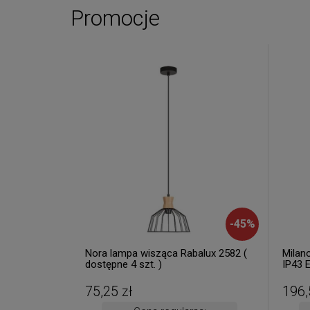
Promocje
-
45
%
Nora lampa wisząca Rabalux 2582 (
Milan
dostępne 4 szt. )
IP43 
8375 (
Wysyłk
75,25 zł
196,