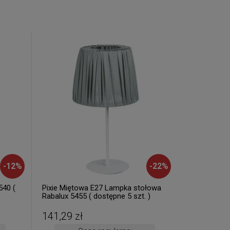
-
12
%
-
22
%
540 (
Pixie Miętowa E27 Lampka stołowa
Rabalux 5455 ( dostępne 5 szt. )
141,29 zł