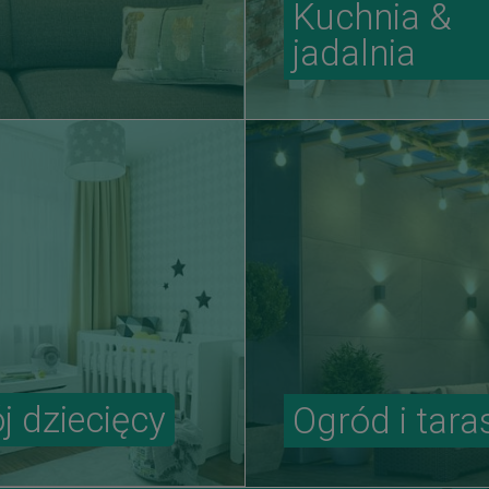
Kuchnia &
jadalnia
j dziecięcy
Ogród i tara