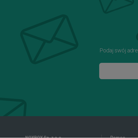
Podaj swój adre
NOXBOX Sp. z o.o.
Pomoc