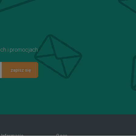
ach i promocjach
zapisz się
Informacje
O nas