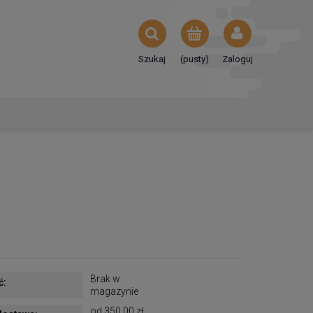
Szukaj
(pusty)
Zaloguj
Brak w
ć:
magazynie
od 350,00 zł