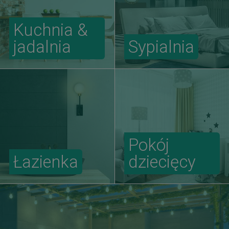
Kuchnia &
jadalnia
Sypialnia
Pokój
Łazienka
dziecięcy