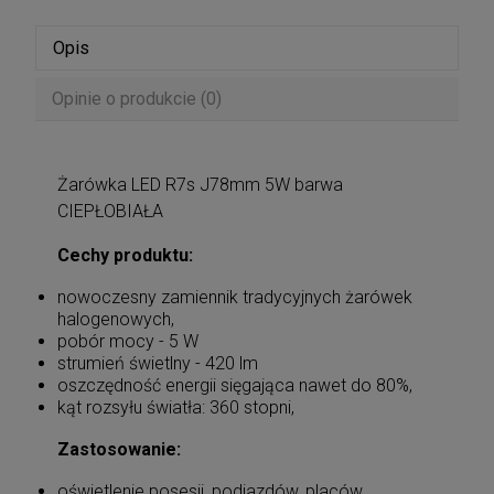
Opis
Opinie o produkcie (0)
Żarówka LED R7s J78mm 5W barwa
CIEPŁOBIAŁA
Cechy produktu:
nowoczesny zamiennik tradycyjnych żarówek
halogenowych,
pobór mocy - 5 W
strumień świetlny - 420 lm
oszczędność energii sięgająca nawet do 80%,
kąt rozsyłu światła: 360 stopni,
Zastosowanie:
oświetlenie posesji, podjazdów, placów,