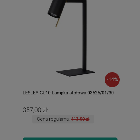
-
14
%
LESLEY GU10 Lampka stołowa 03525/01/30
LEA
357,00 zł
486
Cena regularna:
413,00 zł