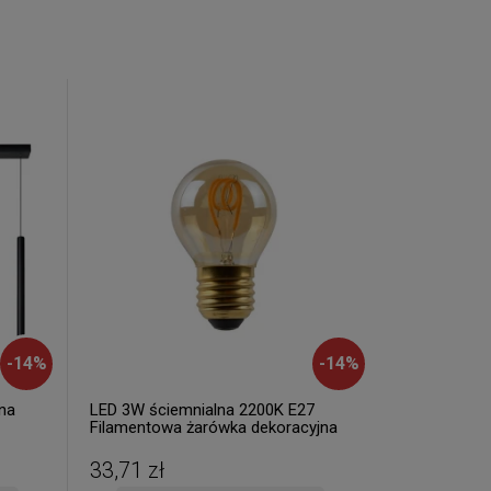
-
14
%
-
14
%
na
LED 3W ściemnialna 2200K E27
Filamentowa żarówka dekoracyjna
49045/03/62
33,71 zł