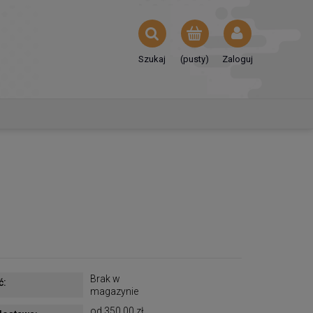
Szukaj
(pusty)
Zaloguj
o
Brak w
ć:
magazynie
od 350,00 zł