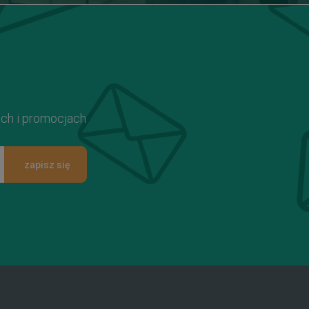
ach i promocjach
zapisz się