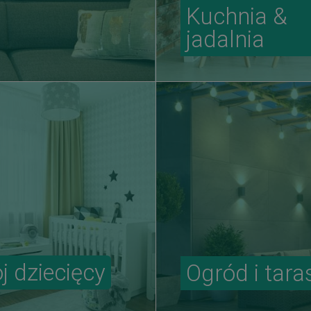
Kuchnia &
jadalnia
j dziecięcy
Ogród i tara