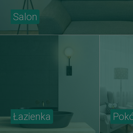
Salon
Łazienka
Pokó