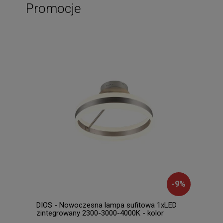
Promocje
-
9
%
DIOS - Nowoczesna lampa sufitowa 1xLED
CANI
zintegrowany 2300-3000-4000K - kolor
brąz
srebrny i odcienie srebra