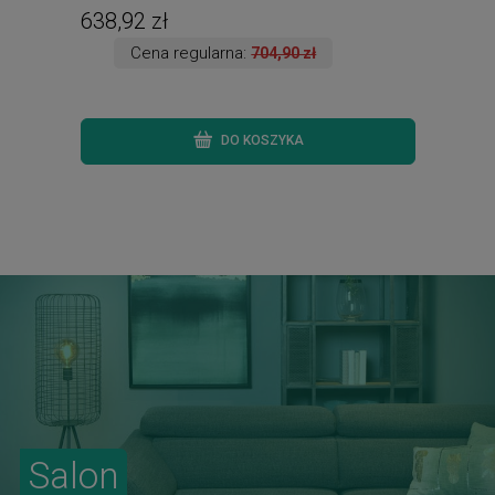
638,92 zł
111
Cena regularna:
704,90 zł
DO KOSZYKA
Salon