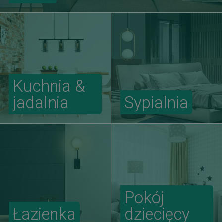
Kuchnia &
jadalnia
Sypialnia
Pokój
Łazienka
dziecięcy