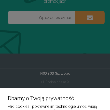
promocjach
NOXBOX Sp. z o.o.
ul. Podhalańska 9
41-907 Bytom
Dbamy o Twoją prywatność
+48 534 555 344
Pliki cookies i pokrewne im technologie umożliwiają
sklep@noxbox.pl