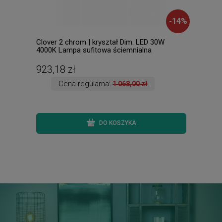
-
14
%
Clover 2 chrom | kryształ Dim. LED 30W
Alba
4000K Lampa sufitowa ściemnialna
2700
923,18 zł
638
Cena regularna:
1 068,00 zł
DO KOSZYKA