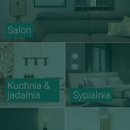
Salon
Kuchnia &
jadalnia
Sypialnia