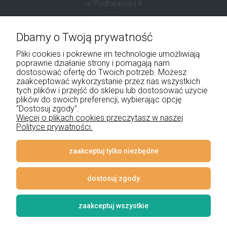
ul. Podhalańska 9
41-907 Bytom
Dbamy o Twoją prywatność
+48 534 555 344
Pliki cookies i pokrewne im technologie umożliwiają
sklep@noxbox.pl
poprawne działanie strony i pomagają nam
dostosować ofertę do Twoich potrzeb. Możesz
zaakceptować wykorzystanie przez nas wszystkich
Pomoc
tych plików i przejść do sklepu lub dostosować użycie
plików do swoich preferencji, wybierając opcję
Moje konto
"Dostosuj zgody".
Więcej o plikach cookies przeczytasz w naszej
Polityce prywatności.
Płatności i dostawa
Informacje
zaakceptuj tylko niezbędne
O nas
dostosuj zgody
zaakceptuj wszystkie