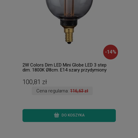
-
14
%
2W Colors Dim LED Mini Globe LED 3 step
KENA
dim. 1800K Ø8cm. E14 szary przydymiony
sufi
Filamentowa żarówka ściemnialna
100,81 zł
38,
Cena regularna:
116,63 zł
DO KOSZYKA