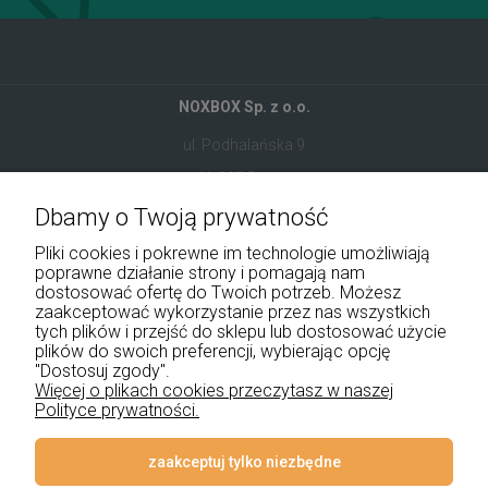
NOXBOX Sp. z o.o.
ul. Podhalańska 9
41-907 Bytom
Dbamy o Twoją prywatność
+48 534 555 344
Pliki cookies i pokrewne im technologie umożliwiają
sklep@noxbox.pl
poprawne działanie strony i pomagają nam
dostosować ofertę do Twoich potrzeb. Możesz
zaakceptować wykorzystanie przez nas wszystkich
Pomoc
tych plików i przejść do sklepu lub dostosować użycie
plików do swoich preferencji, wybierając opcję
Moje konto
"Dostosuj zgody".
Więcej o plikach cookies przeczytasz w naszej
Polityce prywatności.
Płatności i dostawa
Informacje
zaakceptuj tylko niezbędne