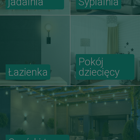
jadalnia
Sypialnia
Pokój
Łazienka
dziecięcy