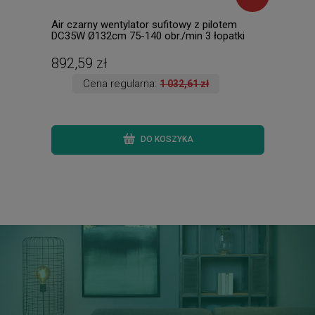
Air czarny wentylator sufitowy z pilotem
MOUR
DC35W Ø132cm 75-140 obr./min 3 łopatki
3000
z cz
892,59 zł
134
Cena regularna:
1 032,61 zł
DO KOSZYKA