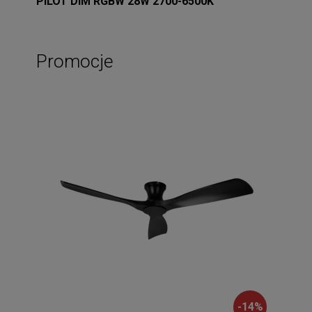
PILOT DIM RGBW 28W 2700-6500K
Promocje
-
14
%