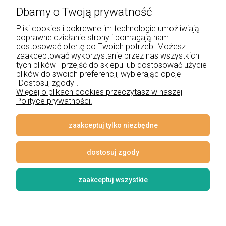
Dbamy o Twoją prywatność
+48 534 555 344
Pliki cookies i pokrewne im technologie umożliwiają
sklep@noxbox.pl
poprawne działanie strony i pomagają nam
dostosować ofertę do Twoich potrzeb. Możesz
zaakceptować wykorzystanie przez nas wszystkich
Pomoc
tych plików i przejść do sklepu lub dostosować użycie
plików do swoich preferencji, wybierając opcję
Moje konto
"Dostosuj zgody".
Więcej o plikach cookies przeczytasz w naszej
Polityce prywatności.
Płatności i dostawa
Informacje
zaakceptuj tylko niezbędne
O nas
dostosuj zgody
zaakceptuj wszystkie
© 2026 www.lampynox.pl | Projekt graficzny artorange studio
Styl graficzny i aplikacje ShopGadget.pl
Sklep internetowy Shoper
Premium