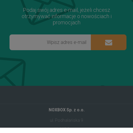
Podaj swój adres e-mail, jeżeli chcesz
otrzymywać informacje o nowościach i
promocjach
NOXBOX Sp. z o.o.
ul. Podhalańska 9
41-907 Bytom