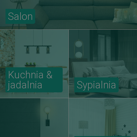
Salon
Kuchnia &
jadalnia
Sypialnia