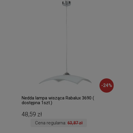
-
24
%
Nedda lampa wisząca Rabalux 3690 (
Palm
dostępna 1szt.)
dost
48,59 zł
111
Cena regularna:
63,87 zł