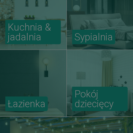
Kuchnia &
jadalnia
Sypialnia
Pokój
Łazienka
dziecięcy