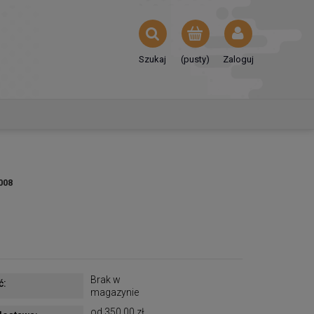
Szukaj
(pusty)
Zaloguj
008
Brak w
ć:
magazynie
od 350,00 zł