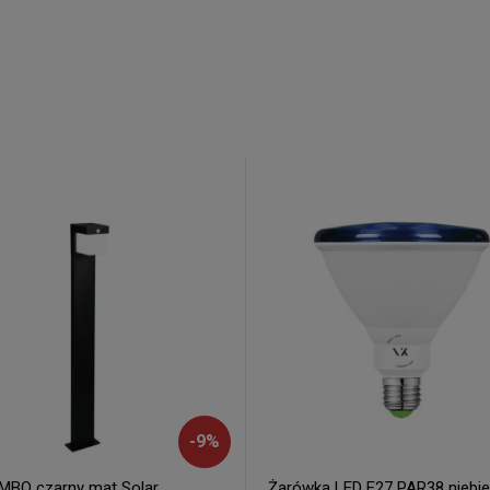
-
9
%
BO czarny mat Solar
Żarówka LED E27 PAR38 niebi