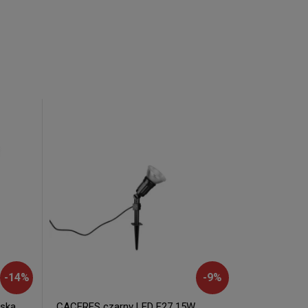
-
14
%
-
9
%
eska
CACERES czarny LED E27 15W