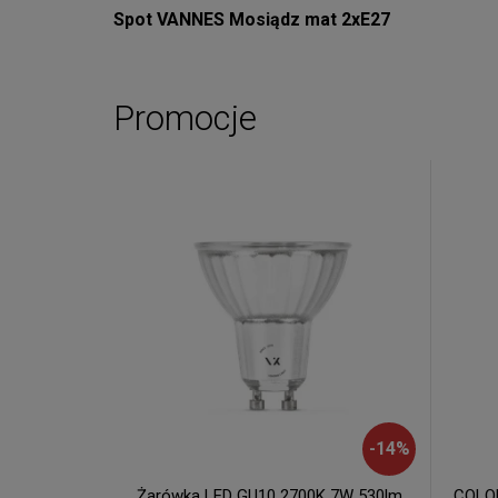
Spot VANNES Mosiądz mat 2xE27
Promocje
-
14
%
Żarówka LED GU10 2700K 7W 530lm
COLOM