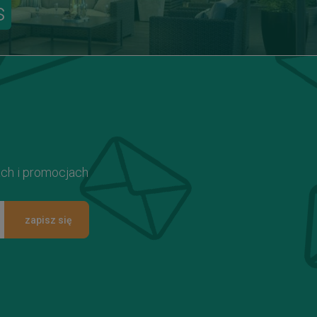
s
ach i promocjach
zapisz się