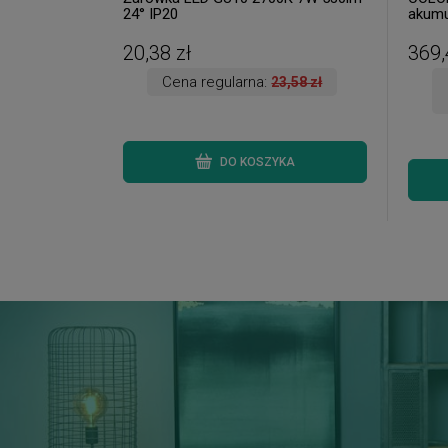
24° IP20
akumu
5,5W 
stojąc
20,38 zł
369,
zmier
Cena regularna:
23,58 zł
DO KOSZYKA