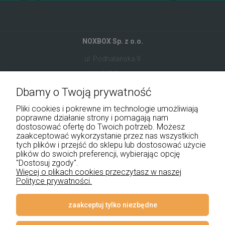
NOXBOX Sp. z o.o.
ul. Podhalańska 9
41-907 Bytom
Dbamy o Twoją prywatność
+48 534 555 344
Pliki cookies i pokrewne im technologie umożliwiają
sklep@noxbox.pl
poprawne działanie strony i pomagają nam
dostosować ofertę do Twoich potrzeb. Możesz
zaakceptować wykorzystanie przez nas wszystkich
Pomoc
tych plików i przejść do sklepu lub dostosować użycie
plików do swoich preferencji, wybierając opcję
Moje konto
"Dostosuj zgody".
Więcej o plikach cookies przeczytasz w naszej
Polityce prywatności.
Płatności i dostawa
Informacje
zaakceptuj tylko niezbędne
O nas