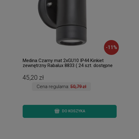
-
11
%
Medina Czarny mat 2xGU10 IP44 Kinkiet
Chil
zewnętrzny Rabalux 8833 ( 24 szt. dostępne
dost
od ręki. Wysyłka 24 h. )
45,20 zł
79,
Cena regularna:
50,79 zł
DO KOSZYKA