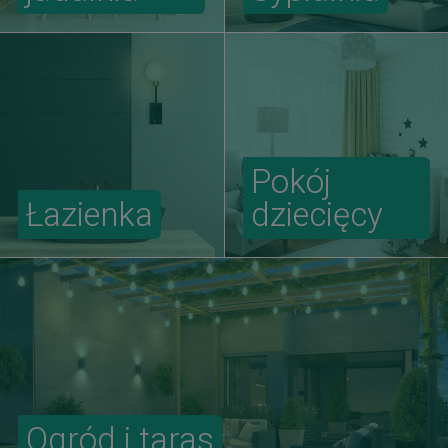
Pokój
Łazienka
dziecięcy
Ogród i taras