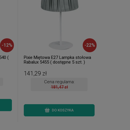
-
12
%
-
22
%
540 (
Pixie Miętowa E27 Lampka stołowa
Rabalux 5455 ( dostępne 5 szt. )
141,29 zł
Cena regularna:
181,47 zł
DO KOSZYKA