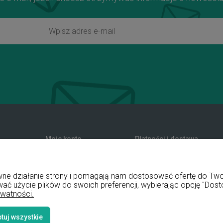
Moje konto
Płatności i dostawa
zwroty
Twoje zamówienia
Formy płatności
nia
Ustawienia konta
Koszty dostawy
rawne działanie strony i pomagają nam dostosować ofertę do T
Przechowalnia
Czas realizacji zamówienia
wać użycie plików do swoich preferencji, wybierając opcję "Dost
ywatności.
tuj wszystkie