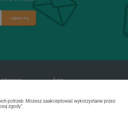
zapisz się
Informacje
O nas
Promocje
Kontakt i dane firmy
Polityka prywatności
Blog
woich potrzeb. Możesz zaakceptować wykorzystanie przez
O firmie
osuj zgody".