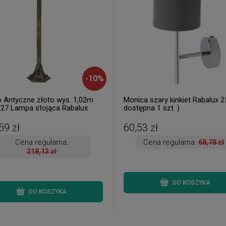
-
10
%
o Antyczne złoto wys. 1,02m
Monica szary kinkiet Rabalux 2
E27 Lampa stojąca Rabalux
dostępna 1 szt. )
 3 szt. dostępne od ręki.
a 24 h. )
59 zł
60,53 zł
Cena regularna:
Cena regularna:
68,78 zł
218,13 zł
DO KOSZYKA
DO KOSZYKA