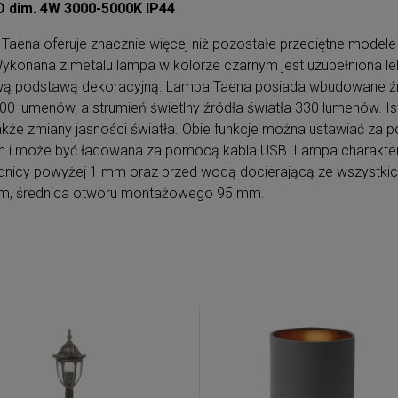
 dim. 4W 3000-5000K IP44
na oferuje znacznie więcej niż pozostałe przeciętne modele w
Wykonana z metalu lampa w kolorze czarnym jest uzupełniona l
ą podstawą dekoracyjną. Lampa Taena posiada wbudowane źró
200 lumenów, a strumień świetlny źródła światła 330 lumenów. I
także zmiany jasności światła. Obie funkcje można ustawiać z
 i może być ładowana za pomocą kabla USB. Lampa charaktery
rednicy powyżej 1 mm oraz przed wodą docierającą ze wszystki
mm, średnica otworu montażowego 95 mm.