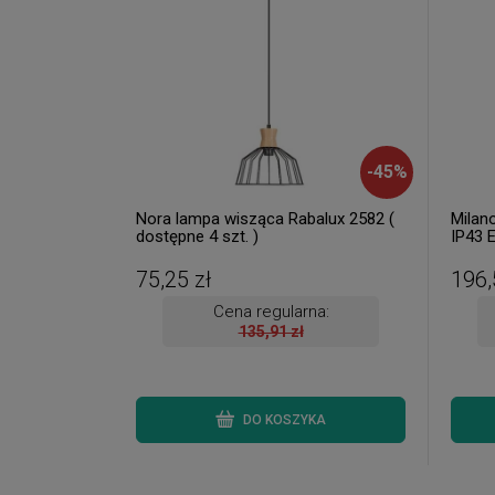
-
45
%
Nora lampa wisząca Rabalux 2582 (
Milan
dostępne 4 szt. )
IP43 
8375 (
Wysyłk
75,25 zł
196,
Cena regularna:
135,91 zł
DO KOSZYKA