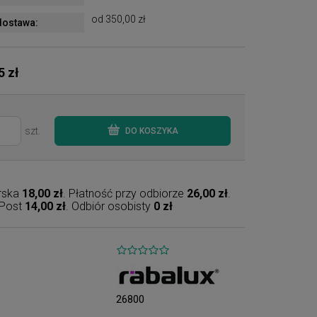
od 350,00 zł
ostawa:
5 zł
szt.
DO KOSZYKA
erska
18,00 zł
. Płatność przy odbiorze
26,00 zł
.
nPost
14,00 zł
. Odbiór osobisty
0 zł
26800