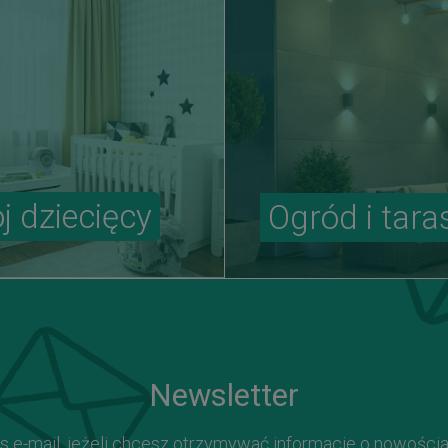
j dziecięcy
Ogród i tara
Newsletter
s e-mail, jeżeli chcesz otrzymywać informacje o nowości