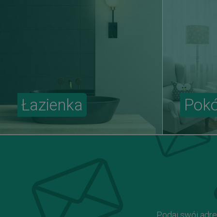
Łazienka
Pokó
Podaj swój adre