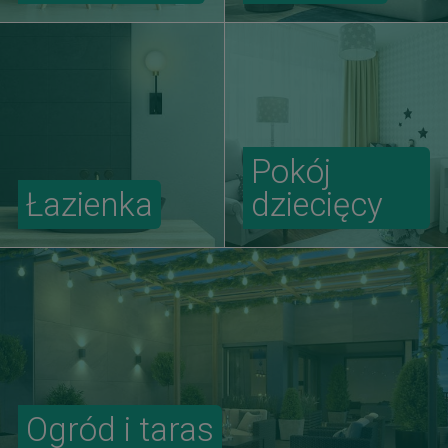
Pokój
Łazienka
dziecięcy
Ogród i taras