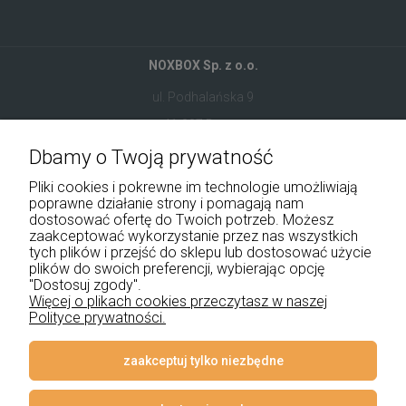
NOXBOX Sp. z o.o.
ul. Podhalańska 9
41-907 Bytom
Dbamy o Twoją prywatność
+48 534 555 344
Pliki cookies i pokrewne im technologie umożliwiają
sklep@noxbox.pl
poprawne działanie strony i pomagają nam
dostosować ofertę do Twoich potrzeb. Możesz
zaakceptować wykorzystanie przez nas wszystkich
Pomoc
tych plików i przejść do sklepu lub dostosować użycie
plików do swoich preferencji, wybierając opcję
Moje konto
"Dostosuj zgody".
Więcej o plikach cookies przeczytasz w naszej
Polityce prywatności.
Płatności i dostawa
Informacje
zaakceptuj tylko niezbędne
O nas