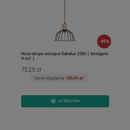
-
45
%
Nora lampa wisząca Rabalux 2582 ( dostępne
Mila
4 szt. )
Lamp
dost
75,25 zł
196
Cena regularna:
135,91 zł
DO KOSZYKA