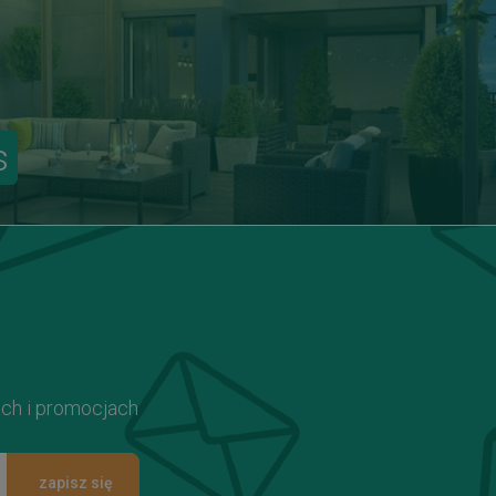
s
ach i promocjach
zapisz się