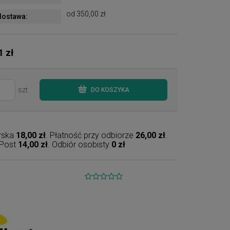
od 350,00 zł
ostawa:
1 zł
szt.
DO KOSZYKA
erska
18,00 zł
. Płatność przy odbiorze
26,00 zł
.
nPost
14,00 zł
. Odbiór osobisty
0 zł