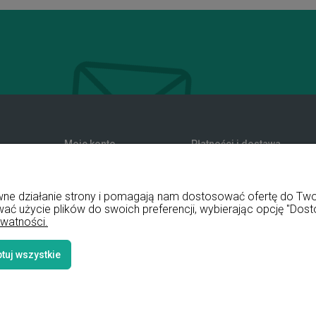
Moje konto
Płatności i dostawa
zwroty
Twoje zamówienia
Formy płatności
nia
Ustawienia konta
Koszty dostawy
rawne działanie strony i pomagają nam dostosować ofertę do T
Przechowalnia
Czas realizacji zamówienia
wać użycie plików do swoich preferencji, wybierając opcję "Dost
ywatności.
tuj wszystkie