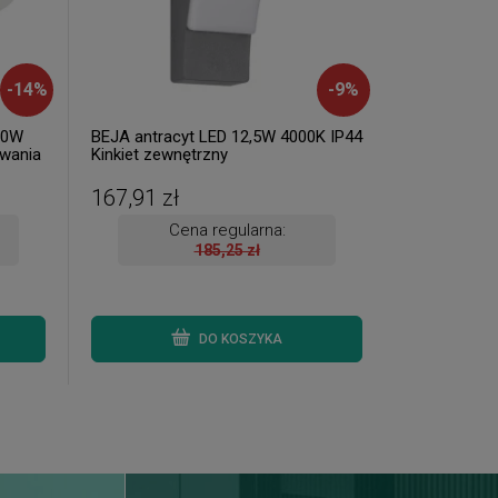
-
14
%
-
9
%
20W
BEJA antracyt LED 12,5W 4000K IP44
wania
Kinkiet zewnętrzny
167,91 zł
Cena regularna:
185,25 zł
DO KOSZYKA