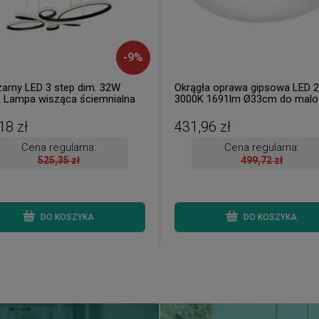
-
9
%
zarny LED 3 step dim. 32W
Okrągła oprawa gipsowa LED 
 Lampa wisząca ściemnialna
3000K 1691lm Ø33cm do malo
IP20
18 zł
431,96 zł
Cena regularna:
Cena regularna:
525,35 zł
499,72 zł
DO KOSZYKA
DO KOSZYKA