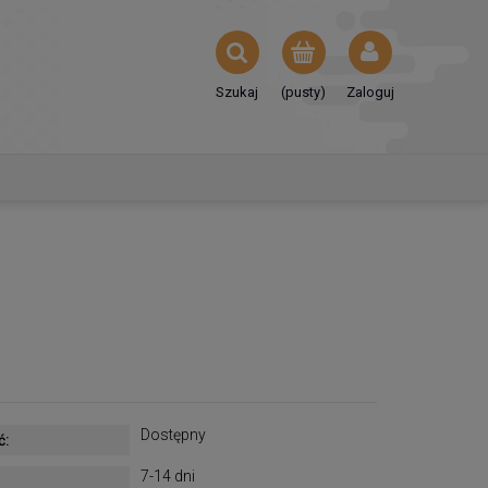
Szukaj
(pusty)
Zaloguj
Dostępny
ć:
7-14 dni