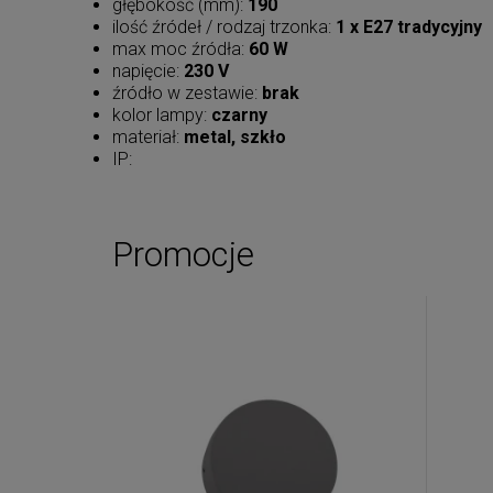
głębokość (mm):
190
ilość źródeł / rodzaj trzonka:
1 x E27 tradycyjny
max moc źródła:
60 W
napięcie:
230 V
źródło w zestawie:
brak
kolor lampy:
czarny
materiał:
metal, szkło
IP:
Promocje