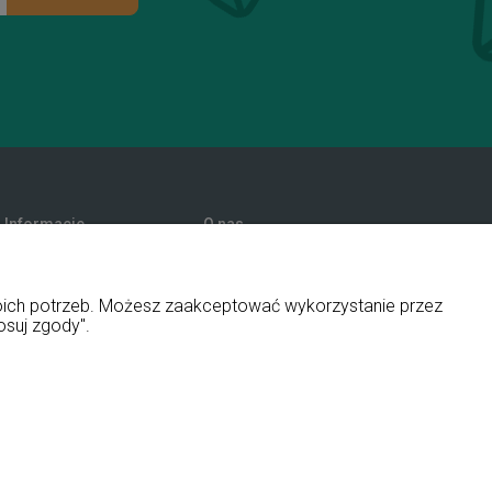
Informacje
O nas
Promocje
Kontakt i dane firmy
Polityka prywatności
Blog
woich potrzeb. Możesz zaakceptować wykorzystanie przez
O firmie
osuj zgody".